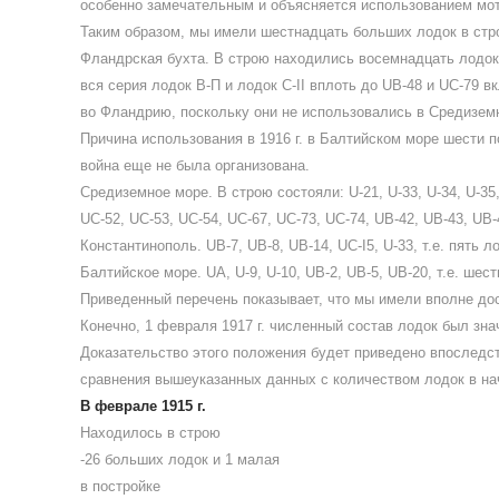
особенно замечательным и объясняется использованием мот
Таким образом, мы имели шестнадцать больших лодок в стро
Фландрская бухта. В строю находились восемнадцать лодок: U
вся серия лодок В-П и лодок C-II вплоть до UB-48 и UC-79 
во Фландрию, поскольку они не использовались в Средизем
Причина использования в 1916 г. в Балтийском море шести п
война еще не была организована.
Средиземное море. В строю состояли: U-21, U-33, U-34, U-35,
UC-52, UC-53, UC-54, UC-67, UC-73, UC-74, UB-42, UB-43, UB-
Константинополь. UB-7, UB-8, UB-14, UC-I5, U-33, т.е. пять л
Балтийское море. UA, U-9, U-10, UB-2, UB-5, UB-20, т.е. шест
Приведенный перечень показывает, что мы имели вполне до
Конечно, 1 февраля 1917 г. численный состав лодок был зна
Доказательство этого положения будет приведено впоследст
сравнения вышеуказанных данных с количеством лодок в на
В феврале 1915 г.
Находилось в строю
-26 больших лодок и 1 малая
в постройке