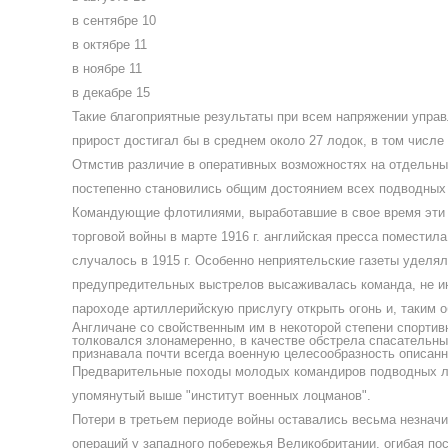
в сентябре 10
в октябре 11
в ноябре 11
в декабре 15
Такие благоприятные результаты при всем напряжении управл
прирост достигал бы в среднем около 27 лодок, в том числе
Отмстив различие в оперативных возможностях на отдельных
постепенно становились общим достоянием всех подводных
Командующие флотилиями, выработавшие в свое время эти о
торговой войны в марте 1916 г. английская пресса поместил
случалось в 1915 г. Особенно неприятельские газеты уделя
предупредительных выстрелов высаживалась команда, не ина
пароходе артиллерийскую прислугу открыть огонь и, таким о
Англичане со свойственным им в некоторой степени спортив
толковался злонамеренно, в качестве обстрела спасательны
признавала почти всегда военную целесообразность описанн
Предварительные походы молодых командиров подводных ло
упомянутый выше "институт военных лоцманов".
Потери в третьем периоде войны оставались весьма незнач
операций у западного побережья Великобритании, огибая по