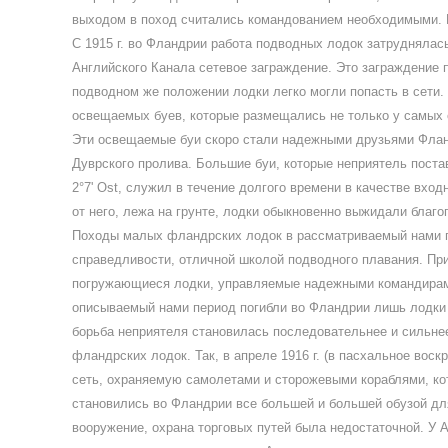
выходом в поход считались командованием необходимыми. Н
С 1915 г. во Фландрии работа подводных лодок затруднялас
Английского Канала сетевое заграждение. Это заграждение
подводном же положении лодки легко могли попасть в сети.
освещаемых буев, которые размещались не только у самых с
Эти освещаемые буи скоро стали надежными друзьями Флан
Дуврского пролива. Большие буи, которые неприятель постав
2°7' Ost, служил в течение долгого времени в качестве вхо
от него, лежа на грунте, лодки обыкновенно выжидали благ
Походы малых фландрских лодок в рассматриваемый нами пе
справедливости, отличной школой подводного плавания. Пр
погружающиеся лодки, управляемые надежными командирами
описываемый нами период погибли во Фландрии лишь лодки U
борьба неприятеля становилась последовательнее и сильнее
фландрских лодок. Так, в апреле 1916 г. (в пасхальное во
сеть, охраняемую самолетами и сторожевыми кораблями, кот
становились во Фландрии все большей и большей обузой для
вооружение, охрана торговых путей была недостаточной. У 