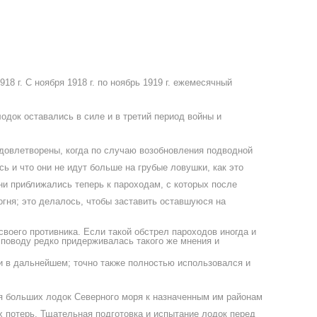
8 г. С ноября 1918 г. по ноябрь 1919 г. ежемесячный
одок оставались в силе и в третий период войны и
довлетворены, когда по случаю возобновления подводной
ь и что они не идут больше на грубые ловушки, как это
ни приближались теперь к пароходам, с которых после
гня; это делалось, чтобы заставить оставшуюся на
воего противника. Если такой обстрел пароходов иногда и
 поводу редко придерживалась такого же мнения и
 в дальнейшем; точно также полностью использовался и
я больших лодок Северного моря к назначенным им районам
х потерь. Тщательная подготовка и испытание лодок перед