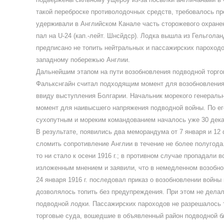
такой переброске противолодочных средств, требовалось п
удерживали в Английском Канале часть сторожевого охране
пал на U-24 (кап.-лейт. Шнсйдср). Лодка вышла из Гельгола
предписано не топить нейтральных и пассажирских пароходо
западному побережью Англии.
Дальнейшим этапом на пути возобновления подводной торго
Фалькснгайн считал подходящим момент для возобновления 
ввиду выступления Болгарии. Начальник морекого генеральн
момент для наивысшего напряжения подводной войны. По ег
сухопутным и мореким командованием началось уже 30 декаб
В результате, появились два меморандума от 7 января и 1
сломить сопротивление Англии в течение не более полугода
то ни стало к осени 1916 г.; в противном случае пропадал
изложенным мнением и заявили, что в немедленном возобно
24 января 1916 г. последовал приказ о возобновлении войны
дозволялось топить без предупреждения. При этом не делал
подводной лодки. Пассажирских пароходов не разрешалось т
торговые суда, вошедшие в объявленный район подводной б