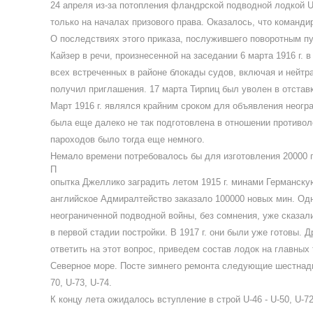
24 апреля из-за потопления фландрской подводной лодкой U
только на началах призового права. Оказалось, что команди
О последствиях этого приказа, послужившего поворотным пу
Кайзер в речи, произнесенной на заседании 6 марта 1916 г
всех встреченных в районе блокады судов, включая и нейтр
получил приглашения. 17 марта Тирпиц был уволен в отставк
Март 1916 г. являлся крайним сроком для объявления неогра
была еще далеко не так подготовлена в отношении противол
пароходов было тогда еще немного.
Немало времени потребовалось бы для изготовления 20000 
П
опытка Джеллико заградить летом 1915 г. минами Германскую 
английское Адмиралтейство заказало 100000 новых мин. Одн
неограниченной подводной войны, без сомнения, уже сказал
в первой стадии постройки. В 1917 г. они были уже готовы.
ответить на этот вопрос, приведем состав лодок на главных 
Северное море. Посте зимнего ремонта следующие шестнадцать
70, U-73, U-74.
К концу лета ожидалось вступление в строй U-46 - U-50, U-72