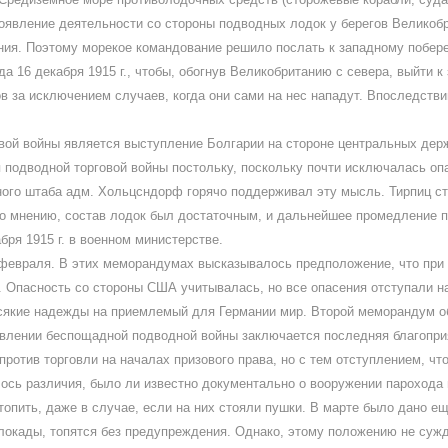
роявление деятельности со стороны подводных лодок у берегов Великоб
ния. Поэтому морекое командование решило послать к западному побер
нда 16 декабря 1915 г., чтобы, обогнув Великобританию с севера, выйти
в за исключением случаев, когда они сами на нес нападут. Впоследств
вой войны является выступление Болгарии на стороне центральных держ
подводной торговой войны постольку, поскольку почти исключалась опа
ого штаба адм. Хольцсндорф горячо поддерживал эту мысль. Тирпиц сто
о мнению, состав лодок был достаточным, и дальнейшее промедление п
ря 1915 г. в военном министерстве.
2 февраля. В этих меморандумах высказывалось предположение, что при
. Опасность со стороны США учитывалась, но все опасения отступали на
и всякие надежды на приемлемый для Германии мир. Второй меморандум 
влении беспощадной подводной войны заключается последняя благопри
 против торговли на началах призового права, но с тем отступлением, ч
ось различия, было ли известно документально о вооружении парохода
опить, даже в случае, если на них стояли пушки. В марте было дано е
локады, топятся без предупреждения. Однако, этому положению не сужд