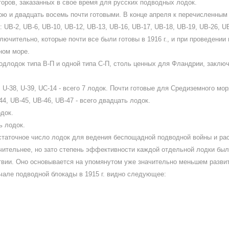
оров, заказанных в свое время для русских подводных лодок.
ю и двадцать восемь почти готовыми. В конце апреля к перечисленным 
B-2, UB-6, UB-10, UB-12, UB-13, UB-16, UB-17, UB-18, UB-19, UB-26, UB-
включительно, которые почти все были готовы в 1916 г., и при проведен
ном море.
одлодок типа В-П и одной типа С-П, столь ценных для Фландрии, заключ
 U-38, U-39, UC-14 - всего 7 лодок. Почти готовые для Средиземного мор
44, UB-45, UB-46, UB-47 - всего двадцать лодок.
одок.
ь лодок.
статочное число лодок для ведения беспощадной подводной войны и ра
чительнее, но зато степень эффективности каждой отдельной лодки была 
вии. Оно основывается на упомянутом уже значительно меньшем развити
чале подводной блокады в 1915 г. видно следующее: