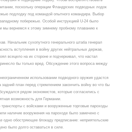
ритании, поскольку операции Фландрских подводных лодок
ежью подлодку под командой опытного командира. Выбор
 к западному побережью. Особой инструкцией U-24 было
ии мы вернемся к этому зимнему пробному плаванию к
ав. Начальник сухопутного генерального штаба генерал
сность вступления в войну других нейтральных держав,
ял всецело на их стороне и подчеркивал, что настал
ринесло бы только вред. Обсуждение этого вопроса между
 неограниченном использовании подводного оружия удастся
 задний план перед стремлением закончить войну во что бы
обсуждался рядом экономистов, которые согласились с
ятная возможность для Германии.
то транспорты с войсками и вооруженные торговые пароходы
 или наличие вооружения на пароходе было замечено с
ще одно обостряющее блокаду предписание: неприятельские
ено было долго оставаться в силе.