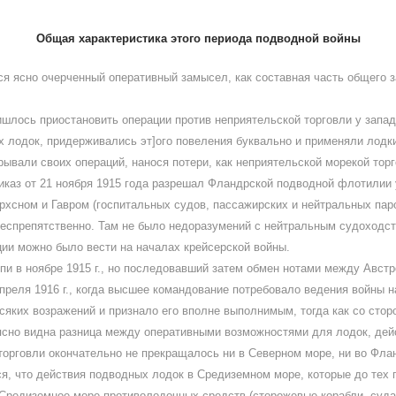
Общая характеристика этого периода подводной войны
ся ясно очерченный оперативный замысел, как составная часть общего 
пришлось приостановить операции против неприятельской торговли у зап
 лодок, придерживались эт]ого повеления буквально и применяли лодки
рывали своих операций, нанося потери, как неприятельской морекой тор
иказ от 21 ноября 1915 года разрешал Фландрской подводной флотилии
хсном и Гавром (госпитальных судов, пассажирских и нейтральных паро
еспрепятственно. Там не было недоразумений с нейтральным судоходст
ции можно было вести на началах крейсерской войны.
 в ноябре 1915 г., но последовавший затем обмен нотами между Австр
апреля 1916 г., когда высшее командование потребовало ведения войны 
всяких возражений и признало его вполне выполнимым, тогда как со с
 ясно видна разница между оперативными возможностями для лодок, дей
торговли окончательно не прекращалось ни в Северном море, ни во Фл
я, что действия подводных лодок в Средиземном море, которые до тех п
Средиземное море противолодочных средств (сторожевые корабли, суда