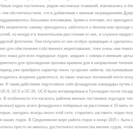
овые лодки постепенно, рядом несложных плаваний, вовлекались в бое
ь тем обстоятельством, что в добавление к минным заграждениями Дуврс
 поддерживалось большими поплавками, буями и плотами, его приходило
 Но неприятелю самому приходилось заботиться о безопасном проходе св
етей, но иногда и в значительном расстоянии от них, и служили предос
дрской флотилии. Они получили от нее особую нумерацию и сделались
ил для обеспечения собственного мореплавания, тоже очень нам помогал
дного знака для всех подводных лодок, шедших с севера и имевших цель
оприятного для прохождения пролива времени дня и направления течения
риод уже приобрели характер лихих гусарских набегов, заслуживавших
иходилось искренне удивляться, из каких опасных положений почти все
. К таким действиям подготовили себя фландрские командиры путем 
C-9, UC-5 и UC-26. UC-8 была интернирована в Голландии после посадк
. В особенности это касалось районов минных постановок подлодок тип
скресенье) вдоль всего фландрского побережья на расстоянии в 15 миль
орые, находясь всегда около этой сети, старались заставить лодки пог
 наших лодок. В Средиземном море работа лодок в конце 1915 г. была 
Антанты просто не имелось достаточного количества мелких судов, чт