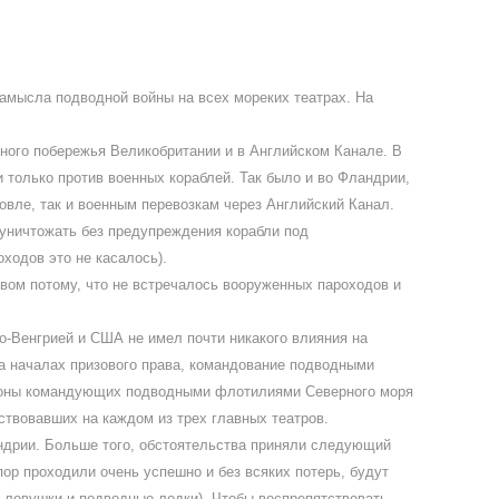
замысла подводной войны на всех мореких театрах. На
адного побережья Великобритании и в Английском Канале. В
 только против военных кораблей. Так было и во Фландрии,
говле, так и военным перевозкам через Английский Канал.
 уничтожать без предупреждения корабли под
ходов это не касалось).
вом потому, что не встречалось вооруженных пароходов и
о-Венгрией и США не имел почти никакого влияния на
на началах призового права, командование подводными
тороны командующих подводными флотилиями Северного моря
ствовавших на каждом из трех главных театров.
андрии. Больше того, обстоятельства приняли следующий
ор проходили очень успешно и без всяких потерь, будут
-ловушки и подводные лодки). Чтобы воспрепятствовать