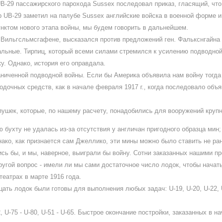
B-29 пассажирского парохода Sussex последовал приказ, гласящий, что
р UB-29 заметил на палубе Sussex английские войска в военной форме и 
нктом нового этапа войны, мы будем говорить в дальнейшем.
. в Вильгсльмсгафене, высказался против предложений ген. Фалькснгайн
альные. Тирпиц, который всеми силами стремился к усилению подводной 
у. Однако, история его оправдала.
ниченной подводной войны. Если бы Америка объявила нам войну тогда ж
одочных средств, как в начале февраля 1917 г., когда последовало об
пушек, которые, по нашему расчету, понадобились для вооружений круп
бухту не удалась из-за отсутствия у англичан пригодного образца мин; 
ако, как признается сам Джеллико, эти мины можно было ставить не ран
ись бы, и мы, наверное, выиграли бы войну. Сотни заказанных нашими п
 Другой вопрос - имели ли мы сами достаточное число лодок, чтобы нача
театрах в марте 1916 года.
 лодок были готовы для выполнения любых задач: U-19, U-20, U-22, U-24
, U-75 - U-80, U-51 - U-65. Быстрое окончание постройки, заказанных в на