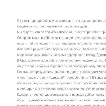
Об этом периоде войны указывалось, что в нем не проявлял
каждом из них преследовались различные цели.
Мы видели, что по приказу кайзера от 18 сентября 1915 г. 
Северном море, в районе компетенции начальника подводных
лишь с той разницей, что там подводные заградители не пре
Для более решительной борьбы с воинскими перевозками пр
неприятельским флагом, которые курсировали между Дюнкир
В Средиземном море война против торговли продолжалась б
отсутствовала охрана торговых путей благодаря чему опера
Первым недоразумением явился инцидент с пароходом Апсопи
оперативную сторону подводной торговой войны. 3 В конце 
лодками Средиземного моря приняло такое требование без 
и Фландрии оно встретило резкие возражения. Уже из этого
Однако, в течение рассматриваемого периода войны против 
оборот: в декабре морекой генеральный штаб начал опасатьс
подвержены сильному ущербу из-за посылки англичанами в 