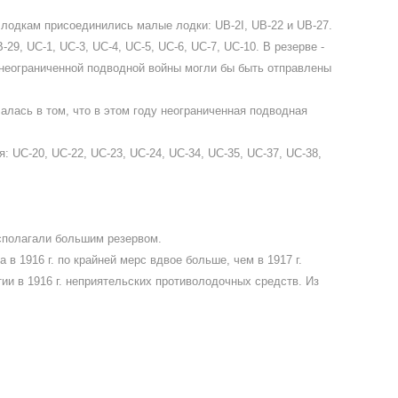
лодкам присоединились малые лодки: UB-2I, UB-22 и UB-27.
29, UC-1, UC-3, UC-4, UC-5, UC-6, UC-7, UC-10. В резерве -
ии неограниченной подводной войны могли бы быть отправлены
алась в том, что в этом году неограниченная подводная
я: UC-20, UC-22, UC-23, UC-24, UC-34, UC-35, UC-37, UC-38,
сполагали большим резервом.
в 1916 г. по крайней мерс вдвое больше, чем в 1917 г.
и в 1916 г. неприятельских противолодочных средств. Из