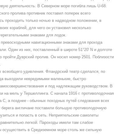
вую деятельность. В Северном море погибла лишь U-68.
кого пролива противник поставил поперек всего
сь проходить только ночью в надводном положении, в
оих кораблей, для чего он установил несколько
терегательными знаками для лодок.
 превосходными навигационными знаками для прохода
и. Один из них, поставленный в широте 51°20' N и долготе
ю пройти Дуврский пролив. Он носил номер 2501. Поблизости
.
 всеобщего удивления. Фландрский театр сделался, по
гда выходили невредимыми маленькие, быстро
самосовершенствования и под надлежащим руководством. В
и на мель у Тершеллинга. С начала 1916 г. противолодочная
а С, а позднее - обычных походных путей следования всех
 от берега англичане поставили большую противолодочную
рузиться и попасть в сеть. Неприятельские самолеты
сравнительно легкой. Пароходы имели там слабое
обы осуществить в Средиземном море столь же сильную