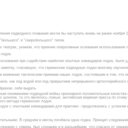
ения подводного плавания могли бы наступить вновь не ранее ноября 191
 "большого" и "сверхбольшого" типов.
 театрах, укажем, что прежние оперативные основания использования л
 лодок.
снования при содействии наиболее опытных командиров лодок, были у
а заметку, гласившую, что германские подводные лодки многому научилис
ли внимание тактическим приемам наших лодок, состоявшим в том, что о
че, как под водой или под прикрытием непрерывного артиллерийского о
бразом, себя выдать.
ным пониманием подводной войны признавали положительные качества с
х шлюпок, то это являлось ложью; английская морекая пресса по этому
ого метода германских лодок.
док с опытными командирами для практики - продолжались с успехом и
ительными. В среднем в месяц погибала одна лодка. Принцип следовани
следнюю с севера, был сохранен и в дальнейшем, что спасало от лишни