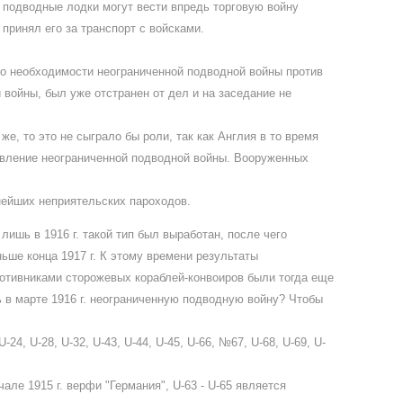
 подводные лодки могут вести впредь торговую войну
принял его за транспорт с войсками.
а о необходимости неограниченной подводной войны против
войны, был уже отстранен от дел и на заседание не
е, то это не сыграло бы роли, так как Англия в то время
ъявление неограниченной подводной войны. Вооруженных
нейших неприятельских пароходов.
лишь в 1916 г. такой тип был выработан, после чего
ьше конца 1917 г. К этому времени результаты
ротивниками сторожевых кораблей-конвоиров были тогда еще
ть в марте 1916 г. неограниченную подводную войну? Чтобы
, U-28, U-32, U-43, U-44, U-45, U-66, №67, U-68, U-69, U-
чале 1915 г. верфи "Германия", U-63 - U-65 является