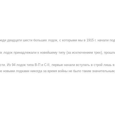
реди двадцати шести больших лодок, с которыми мы в 1915 г. начали п
ших лодок принадлежали к новейшему типу (за исключением трех), прош
ти. Из 94 лодок типа В-П и С-II, первые начали вступать в строй лишь в
 новыми лодками никогда за время войны не было таким значительным, ка