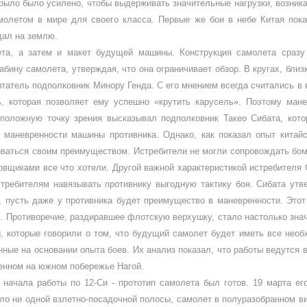
 крыло было усилено, чтобы выдержи­вать значительные нагрузки, возни
молетом в мире для своего класса. Первые же бои в небе Китая пока
дал на землю.
а, а затем и макет будущей машины. Конструкция самоле­та сразу 
бину самолета, утверждая, что она ограничивает обзор. В кругах, близк
ытатель подполковник Мино­ру Генда. С его мнением всегда счита­лись в 
ть, которая позволяет ему успеш­но «крутить карусель». Поэтому ман
по­ложную точку зрения высказывал под­полковник Такео Сибата, кото
в маневренности машины противника. Однако, как показал опыт китайс
зоваться своим пре­имуществом. Истребители не могли со­провождать бо
вщиками все что хо­тели. Другой важной характеристикой истребителя
стребителям навязывать противнику выгодную тактику боя. Си­бата ут
, пусть даже у противника будет преимущество в маневренности. Это
сь. Противоречие, раздиравшее флотскую верхушку, стало настолько значи
, которые говорили о том, что будущий самолет будет иметь все необх
ные на основании опыта боев. Их анализ по­казал, что работы ведутся 
енном на южном побережье Нагой.
е начала работы по 12-Си - прототип самолета был готов. 19 марта ег
ыло ни одной взлетно-посадоч­ной полосы, самолет в полуразобранном ви