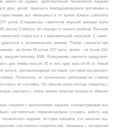
з никого не удивил. Действительно техническое зада­ние
для двух целей: перехвата бомбардировщиков противника и
актеристиками все имевшиеся в то время боевые самолеты
 270 узлов (Спидометры самолетов морской авиа­ции были
30 секунд (3 минуты 54 секунды от начала разбега). Высокие
аксимальной скоростью и с максимальной нагрузкой. С навес­
 двигателя в экономическом режиме. Разбег самолета при
ания - не более 58 узлов (107 км/ч), пробег - не более 210-
ему предшественнику А5М. Вооружение самолета предусмат­
рать две бомбы массой 30 кг или одну массой 60 кг. Новый
для пилота, противопожарной системой, системой внутреннего
планера. Любопытно, но технические требования не ставили
 это было не случайно. На горьком опыте японцы убедились,
венные са­молеты с очень низким запасом прочнос­ти. Именно
чень спешили с выполнением задания, сконцентрировав все
было настоятельно порекомендовано ускорить работу над
технического зада­ния. История показала, что заказчик ока­
и анализе собственных потребностей, связанных с экспансией