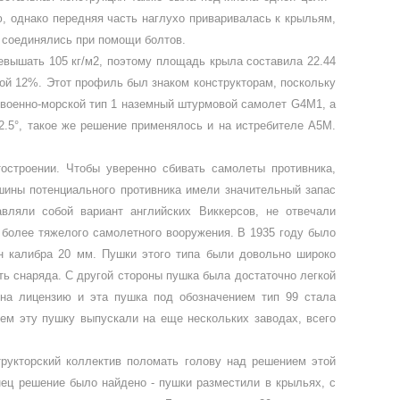
, однако передняя часть наглухо при­варивалась к крыльям,
а соединялись при помощи болтов.
евышать 105 кг/м2, по­этому площадь крыла составила 22.44
ой 12%. Этот профиль был знаком конструкторам, поскольку
 военно-морской тип 1 назем­ный штурмовой самолет
G
4
M
1, а
 2.5°, такое же решение применялось и на истребителе А5М.
строении. Чтобы уверенно сби­вать самолеты противника,
ши­ны потенциального противника имели значительный запас
вляли собой вариант английских Виккерсов, не отве­чали
более тяжелого само­летного вооружения. В 1935 году было
н калибра 20 мм. Пушки этого типа были довольно широко
ть снаряда. С другой стороны пушка была достаточно легкой
она лицензию и эта пушка под обозначением тип 99 стала
м эту пушку выпускали на еще не­скольких заводах, всего
рукторский коллектив поло­мать голову над решением этой
нец решение было найдено - пушки разместили в крыльях, с