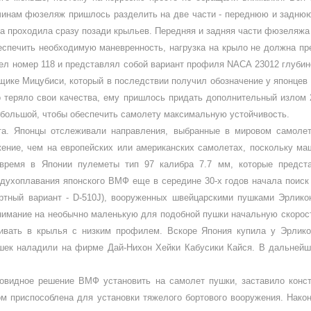
чинам фюзеляж пришлось разделить на две части - переднюю и зад­нюю
а проходила сразу позади крыль­ев. Передняя и задняя части фюзеляж
беспечить необхо­димую маневренность, нагрузка на крыло не должна пр
л номер 118 и пред­ставлял собой вариант профиля
NACA
23012 глубин
щике Мицубиси, кото­рый в последствии получил обозначение у японцев
зко теряло свои качества, ему пришлось придать дополнительный из­лом
о большой, чтобы обеспечить самолету максимальную устойчивость.
а. Японцы отслежива­ли направления, выбранные в мировом самолето
ние, чем на европейских или аме­риканских самолетах, поскольку ма
время в Японии пулеметы тип 97 калиб­ра 7.7 мм, которые предста
духоплавания японского ВМФ еще в середине 30-х го­дов начала поиск 
ортный вариант -
D
-510
J
), вооруженных швейцарскими пушками Эрлико
нимание на необычно малень­кую для подобной пушки начальную ско­рос
­ливать в крылья с низким профилем. Вско­ре Япония купила у Эрлик
шек наладили на фирме Дай-Нихон Хейки Кабусики Кайся. В даль­нейше
овидное решение ВМФ установить на самолет пушки, зас­тавило конст
м приспособлена для установ­ки тяжелого бортового вооружения. На­ко