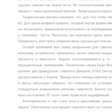
сделать самолет как можно легче. По технологи­ческим при
образуя с ними неразъемный монолит. Линия раздела корпус
Теоретические расчеты показали, что, для того чтобы о
м2. Для крыла выбрали профиль, который внутри фирмы име
его испытывали, предполагая использовать на бомбардиров
у союз­ников - Бетти. Поскольку при перегруз­ке крыло ре
Поверхность хво­стового оперения была сделана достаточн
Особой проблемой был выбор воору­жения для самолет
японскому истребителю требовалось более тяжелое вооруже
прочности и живу­чести. Широко использовавшиеся в то 
предъявленным требованиям. Тех­ническая секция Бюро Воз
куплено два французских самолета Девуатин
D
-510 (эксп
распро­странены в Европе. Прежде всего японцы обратили в
и имела неболь­шие габариты, что позволяло ее устанав
стандартным вооружением японских само­летов. Выпуск пу
было изготовлено 35 тысяч таких пушек всех модификаций.
Категорическое и, как стало ясно в дальнейшем, дальн
задачи. Облегченная конструкция самолета была не слишко