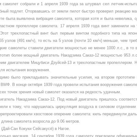
 самолет собрали и 1 апреля 1939 года за штурвал сел летчик-испыт
бный под­лет. Оторвавшись от земли пилот быст­ро проверил реакцию м
ете была выявлена вибрация самолета, которая хотя и была невелика, 
пастном пропеллере само­лета. 17 апреля 1939 года винт заменили на 
 Этот трехлопастный винт был первым винтом подобного типа на япон
65 узлов (491 км/ч), то есть на 5 узлов (почти 10 км/ч) меньше, чем тр
кие самолеты ста­вили двигатели мощностью не менее 1000 л.с., в то 
рототип более мощный двигатель Накадзима Сакаэ-12 мощностью 953 л.с
ним двигателем Мицубиси Дзуйсей-13 и трех­лопастным пропеллером. Н
ля испыта­ния вооружения.
имо было приклады­вать значительные усилия, на втором прототипе 
й ВМФ. В конце октября 1939 года провели испытания вооруже­ния самол
ех точек зрения новый самолет оказался на редкость удачным.
вигатель Накадзима Сакаэ-12. Под новый двигатель при­шлось соответс
ели к тому, что нару­шилась циркуляция воздуха в силовом отделении 
перепроектировали хвостовое оперение самолета: киль пе­редвинули даль
 длина самолета возросла до 9.06 метров.
 (Дай-Сан Кокуки Сейсакусё) в Нагое.
олько месяцев, 14 сентября 1939 года самолету присвоили официальн