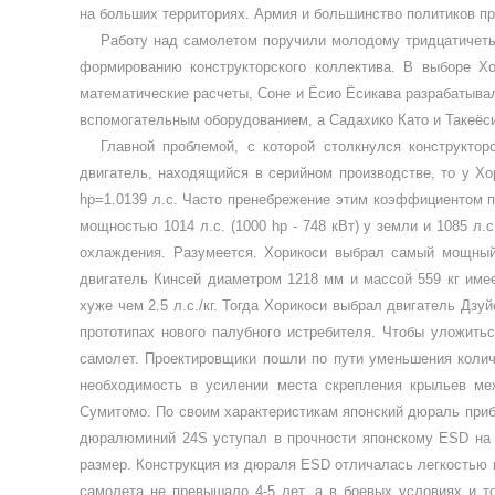
на боль­ших территориях. Армия и большинство политиков пр
Работу над самолетом поручили мо­лодому тридцатичеты
фор­мированию конструкторского коллекти­ва. В выборе 
математические расчеты, Соне и Ёсио Ёсикава разраба­тыва
вспомогательным оборудованием, а Садахико Като и Такеёси
Главной проблемой, с которой стол­кнулся конструкто
двигатель, нахо­дящийся в серийном производстве, то у Х
hp
=1.0139 л.с. Часто пре­небрежение этим коэффициентом 
мощностью 1014 л.с. (1000
hp
- 748 кВт) у земли и 1085 л.
охлаждения. Разумеется. Хорикоси выб­рал самый мощный
двигатель Кинсей диаметром 1218 мм и массой 559 кг име
хуже чем 2.5 л.с./кг. Тогда Хорикоси выбрал двигатель Дзу
прототипах нового палубного истребителя. Чтобы уложить
само­лет. Проектировщики пошли по пути уменьшения колич
необ­ходимость в усилении места скрепления крыльев м
Сумитомо. По своим характеристикам японский дюраль при
дюралюминий 24
S
усту­пал в прочности японскому
ESD
на
размер. Конструкция из дюраля
ESD
отличалась легкостью 
самолета не превышало 4-5 лет, а в боевых условиях и то