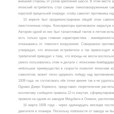
внешней сторо­ны от узлов крепления шасси. В этом ме­сте
японский истреби­тель стал самым тяжеловооруженным са­
короткой прицельной очереди, чтобы самолет противника па
10 апреля был продемонстрирован общий план самолет
ожесточен­ные споры. Консерваторы критиковали закрытую ка
Автором од­ной из них был талантливый тактик и летчик-исп
есть толь­ко одна главная характеристика - манев­реннос
отказываясь от тяжело­го вооружения. Совершенно противо
утверждал, что японские ис­требители и так превосходят 
требителей приводил к тому, что япон­цы не могли восполь
умело пользовались этим и делали с япон­скими бомбардиро
не­большое преимущество в скорости позво­лит японским и
самолетом, может легко одержать победу над про­тивником
1938 года, но согласо­вать обе точки зрения так и не удало
Однако Дзиро Хорикоси, представил теоретические расчеты
коллективу сообщили пра­вила 12-го кокутая, сформулирован
провели на одном из заводов Мицубиси в Оэмачи, располож
16 марта 1939 года - через одиннад­цать месяцев посл
двигателя и планера. Поскольку поблизости от за­вода не б