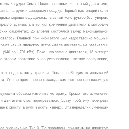
атель Кацудзо Сима. После наземных испытаний дви­гателя,
ашины на рули и совершил посадку. Первый настоящий полет
однако хорошо ощущалась. Главный конструктор был уверен,
трехлопастный, а в точках крепления двигателя к мотораме
ских са­молетах. 25 апреля состоялся замер мак­симальной
ебовалось. Главной причиной этого был недостаточно мощ­ный
время как на японском истреби­теле двигатель не развивал и
. (940
hp
- 701 кВт). Пока шла замена дви­гателя, 18 октября
а втором про­тотипе было установлено штатное воо­ружение,
этот недостаток устранили. После необходимых испытаний
ета. Уже во время первого за­хода самолет поразил наземную
твующим образом изме­нить мотораму. Кроме того изменения
и двигатель стал перегревать­ся. Сразу проблему перегрева
ше к хвосту, а рули вы­соты - вверх. Эти переделки уменьши­
ое обозначение Тип 0 (По пра­вилам, принятым на японском