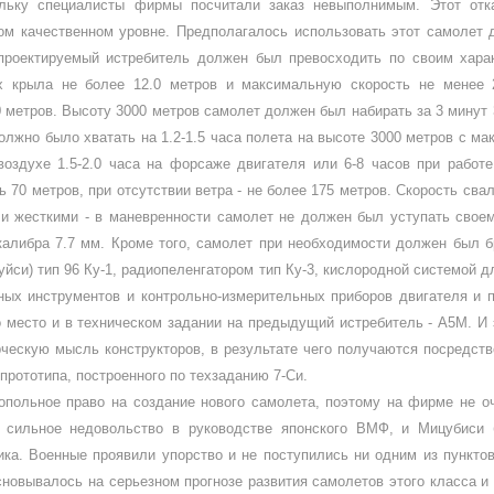
ль­ку специалисты фирмы посчитали заказ невыполнимым. Этот отка
ом качественном уровне. Предполагалось использовать этот самолет 
 проектируемый истреби­тель должен был превосходить по своим хар
мах крыла не более 12.0 метров и макси­мальную скорость не менее
000 метров. Высоту 3000 метров самолет должен был набирать за 3 минут 
лжно было хватать на 1.2-1.5 часа полета на высоте 3000 мет­ров с м
здухе 1.5-2.0 часа на форсаже двигателя или 6-8 часов при ра­боте
70 метров, при отсутствии ветра - не бо­лее 175 метров. Скорость свалив
ли жестки­ми - в маневренности самолет не должен был уступать сво
алибра 7.7 мм. Кроме того, самолет при необходимости должен был б
йси) тип 96 Ку-1, радиопеленга­тором тип Ку-3, кислородной системой 
ных инструментов и контрольно-измерительных приборов двигателя и 
о место и в техническом задании на предыдущий истребитель - А5М. И
­ческую мысль конструкторов, в резуль­тате чего получаются посредст
прототипа, построенного по техзаданию 7-Си.
польное право на создание нового самолета, поэтому на фирме не о
 сильное недовольство в руковод­стве японского ВМФ, и Мицубиси 
а. Воен­ные проявили упорство и не поступились ни одним из пунктов 
основывалось на серь­езном прогнозе развития самолетов это­го класса 