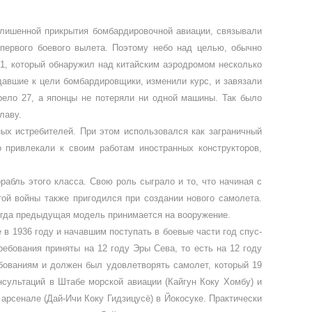
 лишенной прикрытия бомбардировоч­ной авиации, связывали
первого боевого вылета. Поэтому небо над целью, обычно
М1, который обнаружил над ки­тайским аэродромом несколько
давшие к цели бомбардировщики, изме­нили курс, и завязали
рело 27, а япон­цы не потеряли ни одной машины. Так было
лаву.
ных истребителей. При этом использовался как заграничный
о привлекали к своим работам инос­транных конструкторов,
рабль этого класса. Свою роль сыграло и то, что начиная с
ой войны также пригодился при созда­нии нового самолета.
 когда предыдущая модель принимается на вооружение.
 1936 году и начав­шим поступать в боевые части год спус­
ребования приняты на 12 году Эры Сева, то есть на 12 году
бованиям и должен был удовлетво­рять самолет, который 19
н­сультаций в Штабе морской авиации (Кайгун Коку Хомбу) и
рсе­нале (Дай-Ичи Коку Гидзицусё) в Йокосуке. Практически