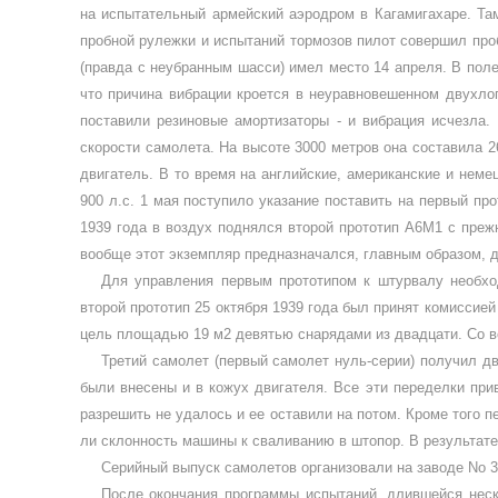
на испытательный армейский аэродром в Кагамигахаре. Там
пробной рулежки и испытаний тормозов пилот совершил про
(правда с неубранным шасси) имел место 14 апреля. В пол
что причина вибрации кроется в неуравнове­шенном двухло
поставили резино­вые амортизаторы - и вибрация исчезла.
скорости самолета. На высо­те 3000 метров она составила 2
двигатель. В то время на английские, американские и немец
900 л.с. 1 мая поступило указание поставить на первый п
1939 года в воздух под­нялся второй прототип А6М1 с преж
вообще этот экземпляр предназ­начался, главным образом, д
Для управления первым прототипом к штурвалу необход
второй прототип 25 октября 1939 года был при­нят комиссие
цель площадью 19 м2 девятью снарядами из двадцати. Со вс
Третий самолет (первый самолет нуль-серии) получил д
были внесены и в кожух двигателя. Все эти переделки прив
разре­шить не удалось и ее оставили на по­том. Кроме того 
ли склонность машины к сваливанию в штопор. В результате
Серийный выпуск самолетов органи­зовали на заводе
No
3
После окончания программы испыта­ний, длившейся неск