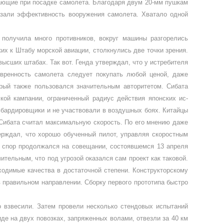
каю­щие при посадке самолета. Благодаря двум 20-мм пушкам
зали эффектив­ность вооружения самолета. Хватало од­ной
получила много противников, вокруг машины разгорелись
их к Штабу морской авиации, стол­кнулись две точки зрения.
высших штабах. Так вот. Генда утверждал, что у истребителя
ев­ренность самолета следует покупать лю­бой ценой, даже
рый так­же пользовался значительным авторите­том. Сибата
кой кампании, огра­ниченный радиус действия японских ис­
мбардировщики и не уча­ствовали в воздушных боях. Китайцы
 Сибата считал максималь­ную скорость. По его мнению даже
верждал, что хорошо обученный пилот, управляя скоростным
т спор продолжался на совещании, состо­явшемся 13 апреля
тель­ным, что под угрозой оказался сам про­ект как таковой.
одимые качества в достаточной степени. Конст­рукторскому
в правильном направлении. Сборку первого прототи­па быстро
о взвесили. Затем провели не­сколько стендовых испытаний
де на двух повозках, запряженных во­лами, отвезли за 40 км