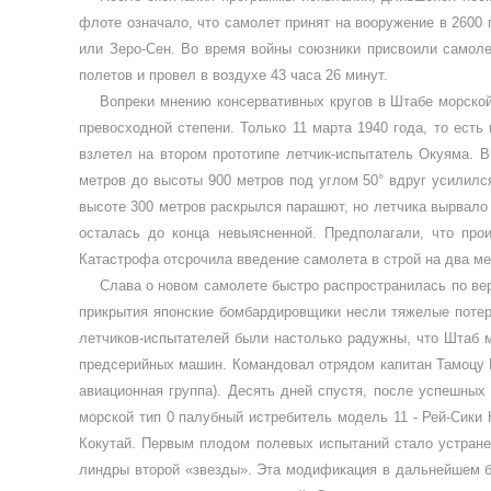
флоте означало, что самолет принят на вооруже­ние в 2600 
или Зеро-Сен. Во время войны союзники присвоили са­моле
полетов и провел в воздухе 43 часа 26 минут.
Вопреки мнению консервативных кругов в Штабе морской 
превосходной степени. Только 11 марта 1940 года, то есть
взлетел на втором прототипе летчик-испытатель Окуяма. В
метров до высо­ты 900 метров под углом 50° вдруг уси­лилс
высоте 300 метров рас­крылся парашют, но летчика вырвало
осталась до конца невыяс­ненной. Предполагали, что про
Катастрофа отсрочила введение самоле­та в строй на два ме
Слава о новом самолете быстро рас­пространилась по ве
прикры­тия японские бомбардировщики несли тяжелые потер
летчиков-испытателей были настолько радужны, что Штаб м
предсерийных ма­шин. Командовал отрядом капитан Тамоцу Ё
авиационная группа). Десять дней спустя, после успешных 
морской тип 0 палубный ис­требитель модель 11 - Рей-Сики 
Кокутай. Первым плодом полевых испытаний стало устранен
линдры второй «звезды». Эта модифика­ция в дальнейшем б