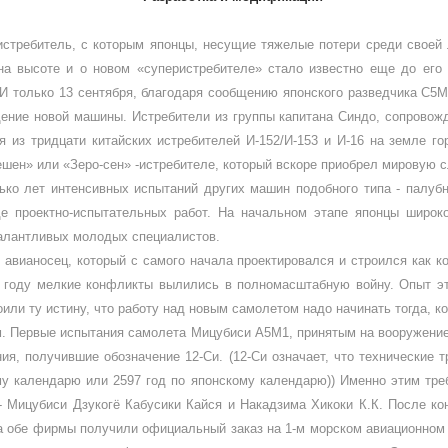
 истребитель, с которым японцы, несущие тяжелые потери среди своей
на высоте и о новом «суперистребителе» стало известно еще до его 
И только 13 сентяб­ря, благодаря сообщению японского развед­чика С5
ение новой машины. Истреби­тели из группы капитана Синдо, сопро­вож
я из тридцати китайских истребителей И-152/И-153 и И-16 на земле го
шен» или «Зеро-сен» -истребителе, который вскоре приобрел мировую с
ько лет интенсивных испытаний других машин подобного типа - палуб
де проектно-испытательных работ. На начальном этапе японцы ши­рок
 талантливых молодых специалистов.
авианосец, который с самого начала проектировался и стро­ился как ко
 году мелкие конфликты выли­лись в полномасштабную войну. Опыт эт
воили ту истину, что работу над но­вым самолетом надо начинать тогда,
 Первые испыта­ния самолета Мицубиси А5М1, приня­тым на вооружение в
я, получившие обозначение 12-Си. (12-Си означает, что технические т
ому календарю или 2597 год по японскому календарю)) Именно этим тре
 Мицубиси Дзукогё Кабусики Кай­ся и Накадзима Хикоки К.К. После ко
да обе фирмы получили официальный заказ на 1-м морском авиационном а