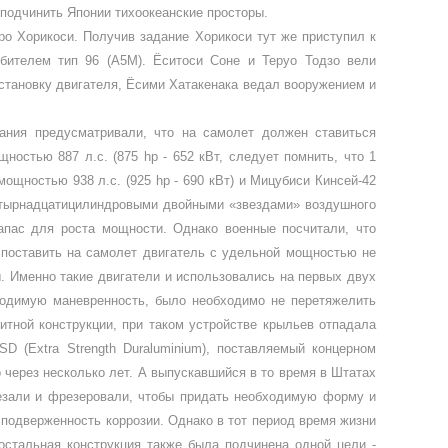
 подчинить Японии тихоокеанские просторы.
о Хорикоси. Получив за­дание Хорикоси тут же приступил к
ебителем тип 96 (А5М). Ёситоси Соне и Теруо Тодзо вели
с­тановку двигателя, Ёсими Хатакенака ведал вооружением и
вания предусматривали, что на са­молет должен ставиться
щно­стью 887 л.с. (875
hp
- 652 кВт, следует помнить, что 1
 мощностью 938 л.с. (925
hp
- 690 кВт) и Мицубиси Кинсей-42
четырнадцатицилиндро­выми двойными «звездами» воздушного
апас для роста мощности. Однако военные посчитали, что
поставить на самолет двигатель с удель­ной мощностью не
ы. Именно такие двигатели и использовались на пер­вых двух
бходимую маневренность, было необходимо не перетяжелить
тной конструкции, при та­ком устройстве крыльев отпадала
SD
(
Extra Strength Duraluminium
), по­ставляемый концерном
о че­рез несколько лет. А выпускавшийся в то время в Штатах
езали и фрезе­ровали, чтобы придать необходимую форму и
подверженность коррозии. Однако в тот период время жизни
остальная конструкция так­же была подчинена одной цели -