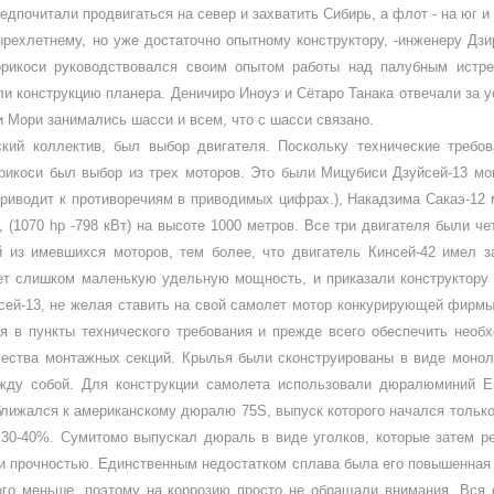
едпочитали продвигаться на север и захватить Сибирь, а флот - на юг и
рехлетнему, но уже достаточно опытному конструктору, -инженеру Дзир
Хорикоси руководствовал­ся своим опытом работы над палубным истр
ли конструкцию планера. Деничиро Иноуэ и Сётаро Танака отвечали за у
 Мори занимались шасси и всем, что с шасси связано.
рский коллектив, был выбор двигателя. Поскольку технические требо
орикоси был выбор из трех моторов. Это были Мицубиси Дзуйсей-13 мо
приводит к противоречиям в приводимых цифрах.), Накадзима Сакаэ-12
с, (1070
hp
-798 кВт) на высоте 1000 метров. Все три двигателя были 
 из имевшихся мото­ров, тем более, что двигатель Кинсей-42 имел з
ет слишком маленькую удельную мощность, и приказали конструктору 
й­сей-13, не желая ставить на свой самолет мотор конкурирующей фирм
ся в пункты технического требования и прежде всего обеспечить нео
ества монтажных сек­ций. Крылья были сконструированы в виде моноли
ежду собой. Для конструкции самолета использовали дюралюминий
E
ближался к американскому дюралю 75
S
, выпуск которого начался тольк
 30-40%. Сумитомо выпускал дюраль в виде уголков, которые затем р
и прочнос­тью. Единственным недостатком сплава была его повышенная 
го меньше, поэто­му на коррозию просто не обращали вни­мания. Вся 