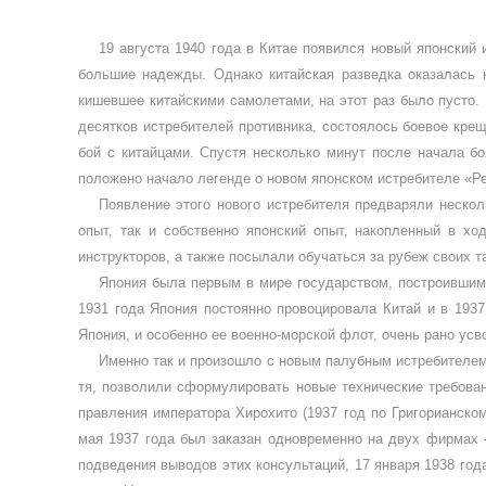
19 августа 1940 года в Китае появился новый японский
большие надежды. Однако китайская разведка оказалась 
кишевшее китайскими самолетами, на этот раз было пусто. 
десятков истребителей противника, состоялось боевое крещ
бой с китайцами. Спустя несколько минут после начала бо
положено начало легенде о новом японском истребителе «Ре
Появление этого нового истребителя предваряли нескол
опыт, так и собственно японский опыт, накоп­ленный в хо
инструкторов, а также посылали обучаться за рубеж сво­их
Япония была первым в мире государ­ством, построившим 
1931 года Япония постоянно провоцировала Китай и в 1937
Япония, и особен­но ее военно-морской флот, очень рано ус
Именно так и произошло с новым палубным истребителем.
тя, позволили сформулировать новые технические требовани
прав­ления императора Хирохито (1937 год по Григорианск
мая 1937 года был заказан одновременно на двух фир­мах -
подведения вы­водов этих консультаций, 17 января 1938 го