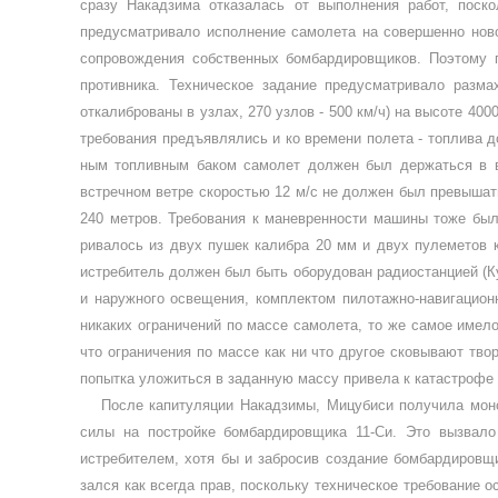
сразу Накадзима отказалась от выполнения работ, поско
предусматривало исполнение само­лета на совершенно нов
сопро­вождения собственных бомбардировщи­ков. Поэтому
противника. Тех­ническое задание предусматривало раз­
откалиброваны в узлах, 270 уз­лов - 500 км/ч) на высоте 4
требования предъявлялись и ко времени полета - топлива до
ным топливным баком самолет должен был держаться в во
встречном ветре ско­ростью 12 м/с не должен был превышать 
240 метров. Требования к ма­невренности машины тоже бы
ривалось из двух пушек калибра 20 мм и двух пулеметов к
истребитель должен был быть оборудован радиостан­цией (Ку
и наружного осве­щения, комплектом пилотажно-навигацион
никаких ограни­чений по массе самолета, то же самое имел
что ограничения по массе как ни что другое сковывают твор
попытка уложиться в заданную массу привела к катастрофе 
После капитуляции Накадзимы, Мицубиси получила моно
силы на постройке бомбардировщика 11-Си. Это вызвало
истребителем, хотя бы и заб­росив создание бомбардировщик
зался как всегда прав, поскольку техни­ческое требование 