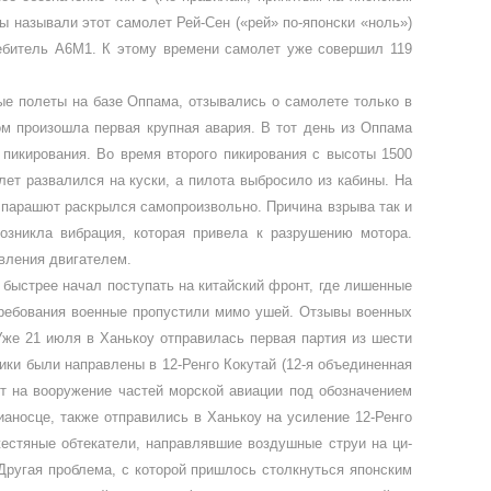
цы называли этот самолет Рей-Сен («рей» по-японски «ноль»)
еби­тель А6М1. К этому времени самолет уже совершил 119
ные полеты на базе Оппама, отзывались о самолете только в
том произошла первая крупная авария. В тот день из Оппама
пикирования. Во время второго пики­рования с высоты 1500
лет развалился на куски, а пилота выброси­ло из кабины. На
а парашют раскрылся самопроизвольно. Причина взрыва так и
озникла вибрация, ко­торая привела к разрушению мотора.
авления двигателем.
 быстрее начал поступать на китайский фронт, где лишенные
 требования военные пропустили мимо ушей. Отзывы военных
же 21 июля в Ханькоу отправилась пер­вая партия из шести
­ки были направлены в 12-Ренго Кокутай (12-я объединенная
т на воору­жение частей морской авиации под обо­значением
вианосце, также отправились в Ханькоу на усиление 12-Ренго
жестяные обтекатели, направлявшие воздушные струи на ци­
Другая проблема, с которой пришлось столкнуться японским