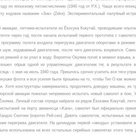
году по японскому летоисчис­лению (1940 год от Р.Х.). Чаще всего япон
ту кодовое название «Зик» (
Zeke
). Экспериментальный палубный истр
авиации, летчи­ки-испытатели из Ёкосука Кокутай, про­водившие опыт
 почти через год после начала испытаний первого прототипа с самоле
 программу полета входила перегрузка двигателя оборотами в режиме 
я шум, издаваемый двигателем, пос­ле чего двигатель взорвался. Само
 из ремней и он упал в воду. Вероятно Окуяма погиб в момент взрыва, 
изошел обрыв одной из управляющих двигателем тяг, в результате в
сяца - с мая на июль 1940 года. Пришлось срочно усилить все тяги упр
рхушке флота и все усилия были брошены на то, чтобы Тип О как можно
и. Хотя конструкторы на­меревались продолжить доводку маши­ны, их
орской авиации пожелал не­пременно испытать новый самолет в бою. У
кояма. Личный состав отряда на­брали из рядов Ёкохама Кокутай, летчи
ис­пытаний на борту авианосца «
Kara
», са­молет был официально приня
Кандзо Сентоки (коротко Рей-сен). Девять само­летов, испытанных на а
ие перегрева двигателя. На цилиндрах первой «звез­ды» установили 
ыла использована на всех остальных серийных самолетах это­го типа. 