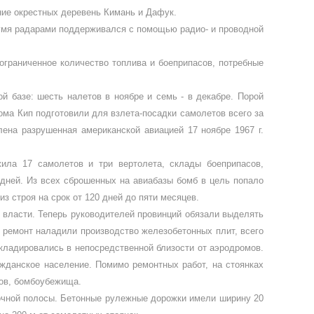
ие окре­стных деревень Кимань и Дафук.
двумя радарами поддерживался с помощью радио- и проводной
грани­ченное количество топлива и боепри­пасов, потребные
й базе: шесть налетов в ноябре и семь - в де­кабре. Порой
рома Кип подготовили для взлета-посадки самолетов всего за
на разрушен­ная американской авиацией 17 нояб­ре 1967 г.
жила 17 самолетов и три вертолета, склады боеприпасов,
 дней. Из всех сброшенных на авиабазы бомб в цель попало
з строя на срок от 120 дней до пяти месяцев.
вла­сти. Теперь руководителей провин­ций обязали выделять
 ремонт наладили произ­водство железобетонных плит, всего
складирова­лись в непосредственной близости от аэродромов.
ждан­ское население. Помимо ремонтных работ, на стоянках
тов, бомбоубежища.
адочной полосы. Бетонные рулежные дорожки имели ширину 20