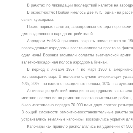
В работах по ликвидации по­следствий налетов на аэрод
В окрестностях Нойбая име­лось две РЛС, одна - на расс
связи, курьерами.
После первых налетов, аэро­дромные склады перенесли н
для выделенного наряда истребителей.
Аэродром Нойбай пришлось закрыть после пятого за 1967
поврежденные аэро­дромы восстанавливали просто за фантаст
одну ночь! Воронки засыпали солда­ты вьетнамской армии 
взлетно-посадочная поло­са аэродрома Киенан.
В период с января 1967 г. по март 1968 г. американ
топливохранилища. В половине слу­чаев американцам удава
40%, 30% - на взлетно-поса­дочные полосы, 10% - на рулежн
Активизация действий авиа­ции по аэродромам заставила
местное насе­ление на ремонтно-восстановительные работы,
было изготовлено порядка 70 000 плит двух сортов: размеро
В общей сложности ремонтно-восстановительные работы зан
устраивались зем­ляные капониры, возводились укрытия для
Капониры как правило распо­лагались на удалении от 50