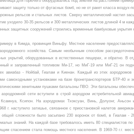
ранили­ща для горючего оборудовались под землей на расстоянии пример
вают за­щиту только от фугасных бомб, но не от ракет класса воздух-п
орожных рельсов и стальных листов. Сверху металлический настил зас
­рытие уходило 30-35 рельсов и 300 металлических листов длиной 4 м ка
оянных защитных сооружений строились временные бамбуковые укрытия о
примеру в Кимда, провинция Виньфу. Местное население предоставляло
аэродромного хозяйства. Самым нео­бычным способом рассредоточен
ных укрытий, оборудованных в естественных пещерах, и обратно. В о
женный и заправлен­ный топливом Ми-17, но МиГ-19 или МиГ-21 он по
х авиабаз - Нойбай, Гиалам и Киенан. Каждый из этих аэродромов 
и само­ходными установками на базе бро­нетранспортеров БТР-40 и зе
атическими зенитными пушка­ми батальоны ПВО. Эти батальоны обеспе
я аэродром­ной сети вступили в строй аэродром истребительной авиа
 Ксамнуа, Ксипон. На аэродромах Тхоксуан, Винь, Долуонг, Аньсон 
968 г. наступило за­тишье, связанное с приостановкой налетов америк
 общей сложности было засыпано 230 воро­нок от бомб, в Гиалам - 204
­малых знаний. На каждой базе тре­бовалось иметь 80 специалистов по 
ящим спасением стала помощь местного населения. В 1969-70 г.г. мес