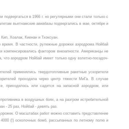
 подвергаться в 1966 г. но регулярны­ми они стали только с
алетам вьетнамские авиабазы подвергались в мае, октяб­ре и
Кип, Хоалак, Киенан и Тхоксуан.
 время. В частности, рулежные дорожки аэродрома Нойбай
ти компенсировались фактором вне­запности. Американцы не
а, что аэродром Нойбай имеет только одну взлетно-посадоч­
телей применялись твердотопливные ра­кетные ускорители
­рителей проходила через центр тяжес­ти МиГа. В случае
е, при­ходилось или садится на запасной аэродром, или
противника в воздушных боях, а на разгром ис­требительной
н - 25 раз, Нойбай - девять раз.
оро­жек. О масштабах работ можно со­ставить представление
 4000 (!) осколочных бомб, рассыпанных по летному полю и