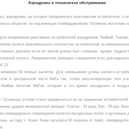
Аэродромы и техническое обслуживание
ь аэродромы, на которых базирова­лись вьетнамские истребители, стали
списка объектов, не подлежащих бомбардировкам. Осо­бенно жестоким н
ля ба­зирования реактивных истребителей аэродромов: Нойбай, Гиалам, 
леме взлета максимального количества истребителей за минимальное
рулежных дорожек из-за их малой длины был сложным, однако трудно­с
основной полосы. Аме­риканская разведка совершенно ясно докладывал
иГ-21.
ини­мум 50 боевых вылетов. Для умень­шения длины разбега истреби
лом в центральной части МиГа так, чтобы результирующая тяги уско
 Нойбае пилотам МиГов, которые в это время находились в воздух
у. Основ­ные усилия стали направляться не на поражение истребителей 
ым ударам американской авиации: Хоалок - 33 раза, Кип - 29 раз, Киена
и лик­видировать повреждения взлетно-посадочных полос и рулежных д
Хоань на пару с Хоанг Хаем засыпали 60 воронок от бомб, обезвредили
в.