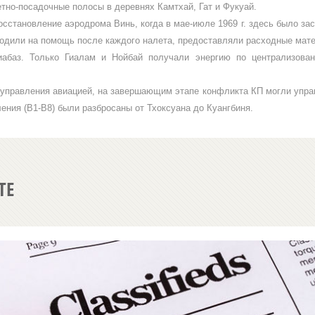
тно-поса­дочные полосы в деревнях Камтхай, Гат и Фукуай.
сста­новление аэродрома Винь, когда в мае-июле 1969 г. здесь было за
одили на помощь после каждого налета, предоставляли рас­ходные матер
иабаз. Только Гиалам и Нойбай получали энергию по централизован
правле­ния авиацией, на завершающим эта­пе конфликта КП могли упра
ения (В1-В8) были разбросаны от Тхоксуана до Куангбиня.
ТЕ