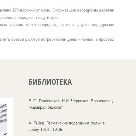
сыпа­но 174 воронки от бомб. Окружавшие аэродромы деревни
иалы, а нередко - пищу и кров.
ным лини­ям электропередач, на всех других аэродромах
влять боевой работой истребителей днем и ночью, в простых
БИБЛИОТЕКА
В.Ю. Грибовский, И.И. Черников. Броненосец
"Адмирал Ушаков"
А. Гайер. Германские подводные лодки в
войну 1914 - 1918гг.