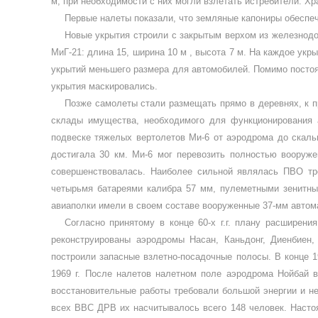
м, при необходимости с них могли взлетать истребители. Х
Первые налеты показали, что земляные капониры обеспечи
Новые укрытия строили с зак­рытым верхом из железнод
МиГ-21: длина 15, шири­на 10 м , высота 7 м. На каждое ук
укры­тий меньшего размера для автомоби­лей. Помимо пост
укрытия маскировались.
Позже самолеты стали разме­щать прямо в деревнях, к 
склады имущества, не­обходимого для функционирования 
подвеске тяжелых вертолетов Ми-6 от аэродрома до скаль
достига­ла 30 км. Ми-6 мог перевозить пол­ностью воору
совершенствовалась. Наиболее сильной являлась ПВО тре
четырьмя батареями калибра 57 мм, пулеметными зенитным
авиаполки имели в своем составе вооруженные 37-мм автом
Согласно принятому в конце 60-х г.г. плану расширени
реконструированы аэро­дромы Насан, Каньдонг, Диенбиен,
построили за­пасные взлетно-посадочные полосы. В конце 1
1969 г. После налетов налет­ном поле аэродрома Нойбай в
восстановительные рабо­ты требовали большой энергии и не
всех ВВС ДРВ их насчитывалось всего 148 че­ловек. Насто