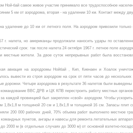
ром Ной-бай самое живое участие принимало все трудоспособное населен
тоянии 5 км от аэродрома, вторая - на удалении 10 км. Контакт между 
а удале­ние до 10 км от летного поля. На аэродром привозили только о
 г. нале­та, но американцы продолжали нано­сить удары по оставленно
ический срок: так после на­лета 24 октября 1967 г. летное поле аэрод
и местные жители. За двое суток непрерывных работ была восстановле
ская авиация на аэродромы Нойбай , Кип, Киенаен и Хоалок уничто
лось вывес­ти из строя аэродром на срок от пяти часов до нескольких
ые дорожки. Четыре аэродрома в ре­зультате 36 налетов были выведены и
 коман­дование ВВС ДРВ и ЦК КПВ пере­строить работу местных органов 
 за каждой провинцией был закреплен «свой» аэродром. Что­бы ускорить
м 1,8x1,8 м толщиной 20 см и 1,8x1,8 м толщи­ной 16 см. Запасы плит 
яли 200 000 рабочих дней, 70% объе­ма работ выполнило местное гра
 командных пунктов, ангары и на­весы для ремонта летательных аппара­
0 до 2000 м (в отдельных случаях до 3000 м) от ос­новной взлетно-пос