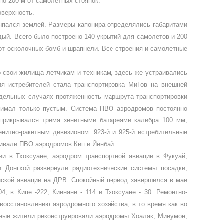
но 200 м от самолетных стоянок.
оверхность.
ыпался зем­лей. Размеры капонира определялись габаритами
ждый. Всего было построено 140 укрытий для самолетов и 200
т осколочных бомб и шрапнели. Все строения и са­молетные
 свои жили­ща летчикам и техникам, здесь же устраивались
ия истребителей стала транспортировка МиГов на внешней
тдельных случаях протяженность маршрута транспортировки
днимал только пустым. Система ПВО аэродромов постоян­но
прикрывался тре­мя зенитными батареями калибра 100 мм,
нитно-ракетным дивизионом. 923-й и 925-й истребительные
чивали ПВО аэродромов Кип и Йенбай.
ции в Тхоксуане, аэродром транспортной авиации в Фукуай,
и Донгхой развернули радиотехничес­кие системы посадки,
анской авиации на ДРВ. Спокойный период завершил­ся в мае
, в Кипе -222, Киенане - 114 и Тхоксуане - 30. Ремонтно-
восстановлению аэродромного хо­зяйства, в то время как во
тные жители реконструиро­вали аэродромы Хоалак, Миеумон,