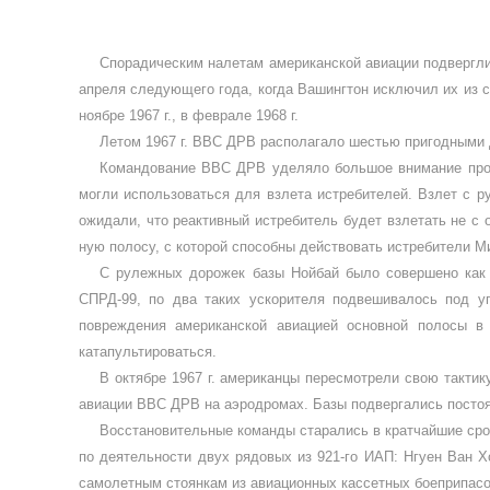
Спорадическим налетам аме­риканской авиации подверглис
апреля следу­ющего года, когда Вашингтон ис­ключил их из 
ноябре 1967 г., в феврале 1968 г.
Летом 1967 г. ВВС ДРВ распо­лагало шестью пригодными д
Командование ВВС ДРВ уделяло большое внимание проб
могли использо­ваться для взлета истребителей. Взлет с 
ожидали, что реактивный истребитель будет взлетать не с 
ную полосу, с которой способны дей­ствовать истребители М
С рулежных дорожек базы Нойбай было совершено как м
СПРД-99, по два таких ускорителя подвешивалось под уг
повреждения аме­риканской авиацией основной полосы в
катапультироваться.
В октябре 1967 г. американцы пересмотрели свою тактик
авиации ВВС ДРВ на аэродромах. Базы подвергались посто­янн
Восстановительные команды старались в кратчайшие срок
по деятельно­сти двух рядовых из 921-го ИАП: Нгуен Ван 
самолетным стоянкам из авиацион­ных кассетных боеприпасо