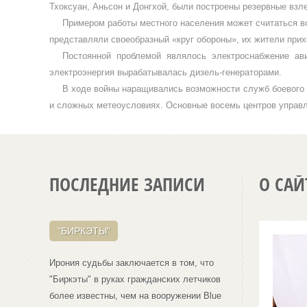
Тхоксуан, Аньсон и Донгхой, были построены резервные взле
Примером работы местного населения может считаться во
представляли своеобразный «круг обороны», их жители прих
Постоянной проблемой явля­лось электроснабжение ав
электроэнергия выраба­тывалась дизель-генераторами.
В ходе войны наращивались возможности служб боевого у
и сложных метео­условиях. Основные восемь центров управл
ПОСЛЕДНИЕ ЗАПИСИ
О САЙ
"БИРКЭТЫ"
Ирония судьбы заключается в том, что
"Биркэты" в руках гражданских летчиков
более известны, чем на вооружении Blue