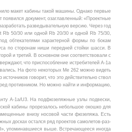
нило макет кабины такой машины. Однако первые
вет появился документ, озаглавленный: «Проектные
разрабо­тать разведывательную версию. Через год
ot
Rb
50/30 или одной
Rb
20/30 и одной
Rb
75/30,
 под обтекателями характерной формы по бокам
уса по сторонам ниши передней стойки шасси. В
второй и третий. В основ­ном они соответствовали с
тверждают, что приспособление истребителей А-1а
ова­лись. На фото некоторых
Me
262 мож­но видеть
источников говорит, что это действительно ствол
еред противни­ком. Но можно найти и информацию,
нту А-1
a
/
U
3. На подфюзеляжные узлы под­вески,
тской кабины прорезалось неболь­шое окошко для
азмещенные внизу носо­вой части фюзеляжа. Есть
тежных досках остался ряд проектов самолетов-раз­
II
», упо­минавшиеся выше. Встречающееся иногда