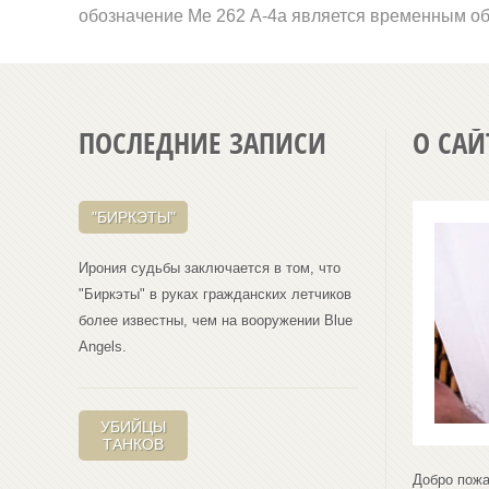
обозначение
Me
262 А-4а явля­ется временным об
ПОСЛЕДНИЕ ЗАПИСИ
О САЙ
"БИРКЭТЫ"
Ирония судьбы заключается в том, что
"Биркэты" в руках гражданских летчиков
более известны, чем на вооружении Blue
Angеls.
УБИЙЦЫ
ТАНКОВ
Добро пожа