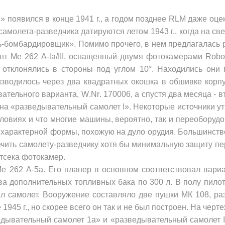
 появился в конце 1941 г., а годом позднее
RLM
даже оце­
самоле­та-разведчика датируются летом 1943 г., когда на с
ль-бомбардировщик». Помимо прочего, в нем предлагалась 
ант
Me
262
A
-
la
/
III
, ос­нащенный двумя фотокамерами
Rob
отклонялись в стороны под углом 10°. Находились они
зводилось через два квадратных окошка в обшив­ке корп
ватель­ного варианта,
W
.
Nr
. 170006, а спустя два месяца - 
. на «разведывательный самолет
I
». Некоторые источники у
овиях и что многие маши­ны, вероятно, так и переоборуд
характерной формы, похожую на дуло орудия. Большинство 
ечить самолету-разведчику хотя бы минимальную защиту п
отсека фотокамер.
Me
262 А-5а. Его планер в основном соответствовал вариа
 дополнительных топливных бака по 300 л. В полу пи­ло
ал само­лет. Вооружение составляло две пуш­ки МК 108, р
е 1945 г., но скорее всего он так и не был построен. На чер
зведывательный самолет 1а» и «разведывательный самолет