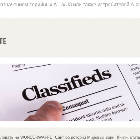
означением серий­ных А-1
a
/
U
3 или также истребителей
A
-
la
ТЕ
ловать на WUNDERWAFFE: Сайт об истории Мировых войн. Книги, стать