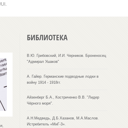
/
Ul
.
БИБЛИОТЕКА
В.Ю. Грибовский, И.И. Черников. Броненосец
"Адмирал Ушаков"
А. Гайер. Германские подводные лодки в
войну 1914 - 1918гг.
Айзенберг Б.А., Костриченко В.В. "Лидер
Чёрного моря".
А.Н.Медведь, Д.Б.Хазанов, М.А.Маслов.
Истребитель «МиГ-3».
и,