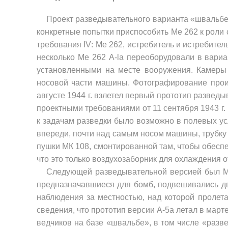
Проект разведывательного ва­рианта «швальбе»
конкретные попытки приспособить
Me
262 к роли 
требова­ния
IV
:
Me
262, истребитель и истре­бите
несколько
Me
262
A
-
la
переобору­довали в вари
установленными на месте вооружения. Камеры 
носовой части маши­ны. Фотографирование прои
августе 1944 г. взле­тел первый прототип разведы
проектны­ми требованиями от 11 сентября 1943 г
к задачам разведки было возможно в полевых усл
впереди, почти над самым носом машины, трубку 
пушки МК 108, смонтированной там, чтобы обес­п
что это только воздухозаборник для охлаждения 
Следующей разведывательной версией был
предназначавшиеся для бомб, подвешивались два
наблюдения за мест­ностью, над которой пролет
сведения, что прототип версии А-5а летал в мар­т
ведчиков на базе «швальбе», в том чис­ле «ра