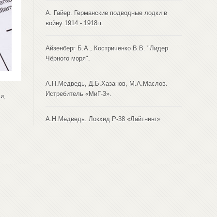
А. Гайер. Германские подводные лодки в
войну 1914 - 1918гг.
Айзенберг Б.А., Костриченко В.В. "Лидер
Чёрного моря".
А.Н.Медведь, Д.Б.Хазанов, М.А.Маслов.
Истребитель «МиГ-3».
и,
А.Н.Медведь. Локхид Р-38 «Лайтнинг»