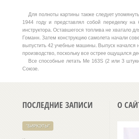
Для полноты картины также следу­ет упомяну
1944 году и представлял собой пе­ределку на
инструктора. Оставшегося топлива не хватало дл
Гоманн. Затем конструк­цию самолета начали сов
выпустить 42 учебные машины. Выпуск начался на
производ­ство, поскольку все острее ощущался 
Все способные летать
Me
163
S
(2 или 3 штук
Союзе.
ПОСЛЕДНИЕ ЗАПИСИ
О САЙ
"БИРКЭТЫ"