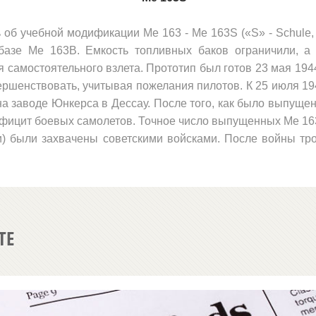
ть об учебной модификации
Me
163 -
Me
163
S
(«
S
» -
Schule
 базе
Me
163
B
. Емкость топ­ливных баков ограничили, 
я самостоятельного взле­та. Прототип был готов 23 мая 19
ершенство­вать, учитывая пожелания пилотов. К 25 июля 1
 заводе Юнкерса в Дессау. После того, как было выпущено
дефицит боевых самолетов. Точное чис­ло выпущенных
Me
16
и) были захвачены советс­кими войсками. После войны тр
ТЕ