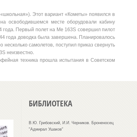
, «школь­ная»). Этот вариант «Кометы» появил­ся в
а на осво­бодившемся месте оборудовали кабину
44 года. Первый полет на
Me
163
S
совер­шил пилот
944 года доводка была завер­шена. Планировалось
 несколько самоле­тов, поступил приказ свернуть
3
S
неизвестно.
офей­ная техника прошла испытания в Со­ветском
БИБЛИОТЕКА
В.Ю. Грибовский, И.И. Черников. Броненосец
"Адмирал Ушаков"