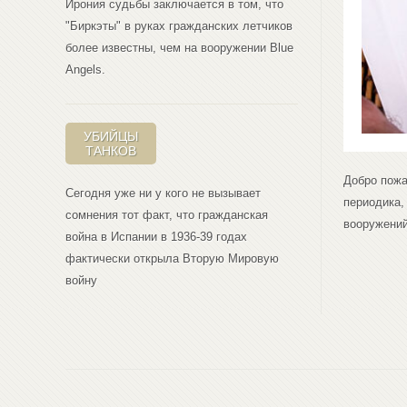
Ирония судьбы заключается в том, что
"Биркэты" в руках гражданских летчиков
более известны, чем на вооружении Blue
Angеls.
УБИЙЦЫ
ТАНКОВ
Добро пожа
Сегодня уже ни у кого не вызывает
периодика,
сомнения тот факт, что гражданская
вооружений
война в Испании в 1936-39 годах
фактически открыла Вторую Мировую
войну