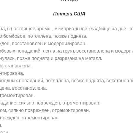
Потери США
на, в настоящее время - ме­мориальное кладбище на дне П
о бомбовое, потоплена, позже поднята.
ден, восстановлен и мо­дернизирован.
мбовых попаданий, легла на грунт, восстановлена и модерни
нулась, позже поднята и разрезана на металл.
осстановлена.
нтирована.
педных попаданий, по­топлена, позже поднята, восстановл
дена, восстановлена.
отремонтирован.
адание, сильно повреж­ден, отремонтирован.
дом, сильно поврежден, отремонтирован.
оврежден, отремонтирован.
.
ван.