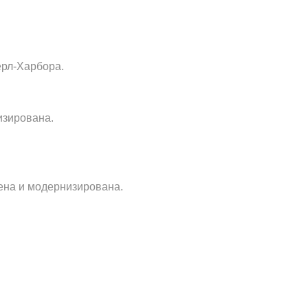
ерл-Харбора.
зи­рована.
е­на и модернизирована.