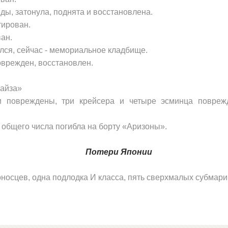
ы, затонула, поднята и восстановлена.
тирован.
ан.
лся, сейчас - мемориальное кладбище.
оврежден, восстановлен.
айза»
и повреждены, три крейсера и четыре эсминца повреж
з общего числа погибла на борту «Аризоны».
Потери Японии
оносцев, одна подлодка И класса, пять сверхмалых субмари