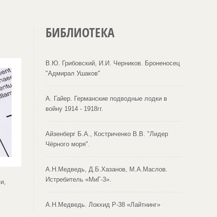
БИБЛИОТЕКА
В.Ю. Грибовский, И.И. Черников. Броненосец
"Адмирал Ушаков"
А. Гайер. Германские подводные лодки в
войну 1914 - 1918гг.
Айзенберг Б.А., Костриченко В.В. "Лидер
Чёрного моря".
А.Н.Медведь, Д.Б.Хазанов, М.А.Маслов.
Истребитель «МиГ-3».
и,
А.Н.Медведь. Локхид Р-38 «Лайтнинг»