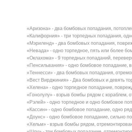
«Аризона» - два бомбовых попада­ния, потопле
«Калифорния» - три торпедных попадания, одн
«Мэриленд» - два бомбовых попа­дания, повреж
«Невада» - одно торпедное, пять или более бо
«Оклахома» - 9 торпедных попада­ний, перевер
«Пенсильвания» - одно бомбовое попадание, в
«Теннесси» - два бомбовых попа­дания, отремо
«Вест Вирджиния» - Два бомбовых и девять тор
«Хелена» - одно торпедное попада­ние, повреж
«Гонолулу» - взрыв бомбы рядом с кораблем, 
«Рэлей» - одно торпедное и одно бомбовое поп
«Кассин» - одно бомбовое попада­ние, одно ря
«Доунс» - одно бомбовое попадание, сильно п
«Хельм» - взрыв бомбы рядом, от­ремонтирован
«Шоу» - три бомбовых попадание, отремонтиро