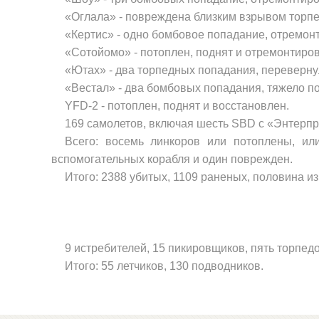
«Оглала» - повреждена близким взрывом торпед
«Кертис» - одно бомбовое попада­ние, отремон
«Сотойомо» - потоплен, поднят и отремонтиров
«Ютах» - два торпедных попадания, переверну
«Вестал» - два бомбовых попада­ния, тяжело п
YFD
-2 - потоплен, поднят и восста­новлен.
169 самолетов, включая шесть
SBD
с «Энтерпр
Всего: восемь линкоров или потоплены, ил
вспомогательных корабля и один по­врежден.
Итого: 2388 убитых, 1109 раненых, половина и
9 истребителей, 15 пикировщиков, пять торпед
Итого: 55 летчиков, 130 подвод­ников.