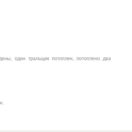
дены, один тральщик потоплен, потоплено два
н.