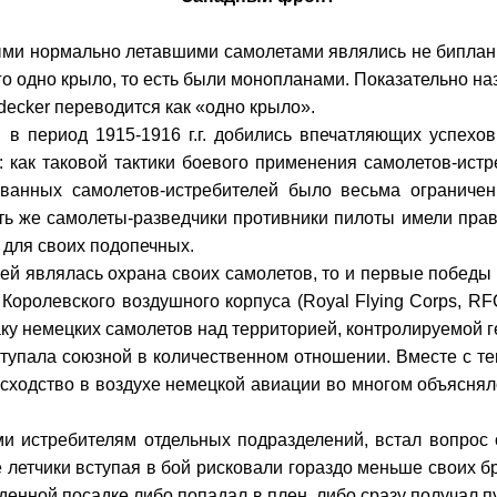
выми нормально летавшими са­молетами являлись не биплан
 одно крыло, то есть были монопланами. Показательно на
decker
переводится как «одно крыло».
 в период 1915-1916 г.г. доби­лись впечатляющих успехов
я: как таковой тактики боевого применения самолетов-ист
рованных самолетов-истребителей было весьма огранич
ь же самолеты-разведчики противники пило­ты имели прав
 для сво­их подопечных.
лей являлась охрана своих са­молетов, то и первые побед
 Королевского воздушного кор­пуса (
Royal
Flying
Corps
,
RF
ку немецких самолетов над территорией, контролируемой г
тупала союзной в количествен­ном отношении. Вместе с те
сходство в воздухе немецкой авиа­ции во многом объяснял
истребителям отдельных подразделений, встал вопрос о 
 летчики вступая в бой риско­вали гораздо меньше своих б
денной посадке либо попадал в плен, либо сразу получал п