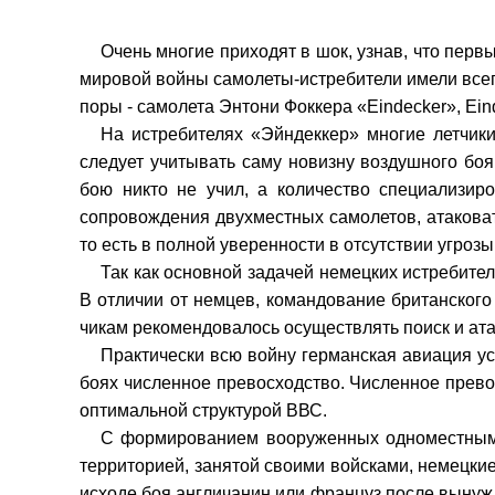
Очень многие приходят в шок, узнав, что пер
мировой войны самолеты-истребители имели всего
поры - самолета Энтони Фоккера «
Eindecker
»,
Ein
На истребителях «Эйндеккер» мно­гие летчики
следует учитывать саму новизну воздуш­ного бо
бою никто не учил, а количество специализи­
сопровождения двухместных самолетов, атаковат
то есть в полной уверенности в отсутствии угрозы
Так как основной задачей немецких истребите
В отличии от немцев, командование бри­танского
чикам рекомендовалось осуществлять поиск и ата
Практически всю войну германская авиация ус
боях численное превосходство. Численное прево
оп­тимальной структурой ВВС.
С формированием вооруженных од­номестными 
территорией, занятой своими войсками, немецкие
исходе боя англичанин или француз пос­ле вынуж