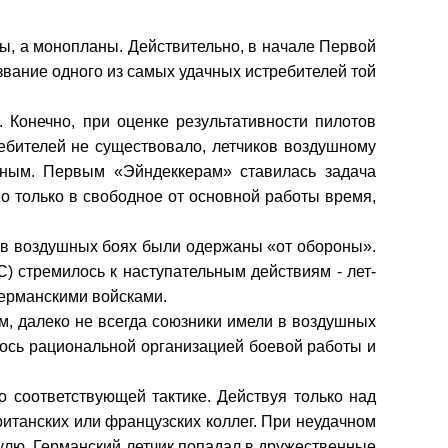
ы, а моно­планы. Действительно, в начале Первой
звание одного из самых удачных истребителей той
. Конечно, при оценке результативности пилотов
ребителей не существовало, летчиков воздушному
енным. Первым «Эйндеккерам» ставилась задача
о только в свободное от основной работы время,
ы в воздуш­ных боях были одержаны «от обороны».
C
) стреми­лось к наступательным действиям - лет­
ерманс­кими войсками.
м, далеко не всегда союзники имели в воздушных
ось рациональ­ной организацией боевой работы и
соответ­ствующей тактике. Действуя только над
ританских или французских коллег. При неудачном
улю. Герман­ский летчик попадал в дружественные