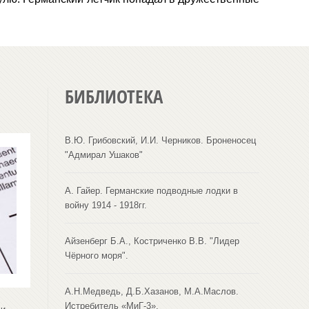
БИБЛИОТЕКА
В.Ю. Грибовский, И.И. Черников. Броненосец
"Адмирал Ушаков"
А. Гайер. Германские подводные лодки в
войну 1914 - 1918гг.
Айзенберг Б.А., Костриченко В.В. "Лидер
Чёрного моря".
А.Н.Медведь, Д.Б.Хазанов, М.А.Маслов.
Истребитель «МиГ-3».