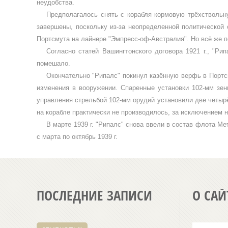
неудобства.
Предполагалось снять с корабля кормо­вую трёхствольн
завершены, поскольку из-за неопределенной политической с
Портсмута на лайнере "Эмпресс-оф-Австралия". Но всё же п
Согласно статей Вашингтонского дого­вора 1921 г., "Р
помешало.
Окончательно "Рипалс" покинул казён­ную верфь в Портс
изменения в вооруже­нии. Спаренные установки 102-мм з
управ­ления стрельбой 102-мм орудий установили две четырё
на корабле практически не про­изводилось, за исключением 
В марте 1939 г. "Рипалс" снова ввели в состав флота Ме
с марта по октябрь 1939 г.
ПОСЛЕДНИЕ ЗАПИСИ
О САЙ