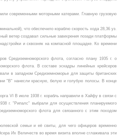
енили современными моторными катерами. Главную грузовую
инальной), что обеспечило ко­раблю скорость хода 28,36 уз.
ечный ветер создавал сильные завихрения позади плат­формы
 надстройки и сквозняк на компасной площадке. Ко времени
ров Средиземноморского флота, согласно плану 1935 г. о
оморского флота. В составе эскадры линей­ных крейсеров
зовали в западном Средиземномо­рье для защиты британских
ашни "В" нанесли красную, белую и голубую полосы. В конце
еорга
VI
В июле 1938 г. корабль на­правили в Хайфу в связи с
 1938 г. "Рипалс" выбрали для осуществления планируемого
реди­земноморского флота для связанного с этим походом
о­левской семьи и её свиты, для чего офицеров временно
сера Их Величеств во время ви­зита вполне сглаживала эти