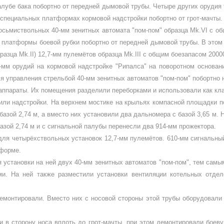
алубе бака побортно от пере­дней дымовой трубы. Четыре других орудия
 специаль­ных платформах кормовой надстройки побортно от грот-мачты.
восьмиствольных 40-мм зенитных автомата "пом-пом" образца
Mk
.
VI
с об
 платформы боевой рубки побортно от пере­дней дымовой трубы. В этом 
бразца
Mk
.
II
) 12,7-мм пулемётов образца
Mk
.
III
с общим бое­запасом 20000
мм орудий на кормовой надстройке "Рипалса" на поворотном основа­н
ля уп­равления стрельбой 40-мм зенитных автома­тов "пом-пом" побортно
аппараты. Их помещения разделили переборками и использовали как кл
ли надстройки. На верх­нем мостике на крыльях компасной площад­ки по
азой 2,74 м, а вместо них установили два дально­мера с базой 3,65 м. 
азой 2,74 м и с сигнальной палубы перенесли два 914-мм прожектора.
ля четырёхствольных уста­новок 12,7-мм пулемётов. 610-мм сигнальны
тформе.
 установки на ней двух 40-мм зенитных автоматов "пом-пом", тем са­
. На ней также разместили установки вентиляции котельных отдел
монтировали. Вместо них с носовой стороны этой трубы оборудовали 
 в сторону носа вплоть до грот-мачты, при этом демонтировали бо­еву