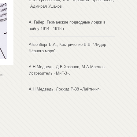
"Адмирал Ушаков"
А. Гайер. Германские подводные лодки в
войну 1914 - 1918гг.
Айзенберг Б.А., Костриченко В.В. "Лидер
Чёрного моря".
А.Н.Медведь, Д.Б.Хазанов, М.А.Маслов.
Истребитель «МиГ-3».
и,
А.Н.Медведь. Локхид Р-38 «Лайтнинг»