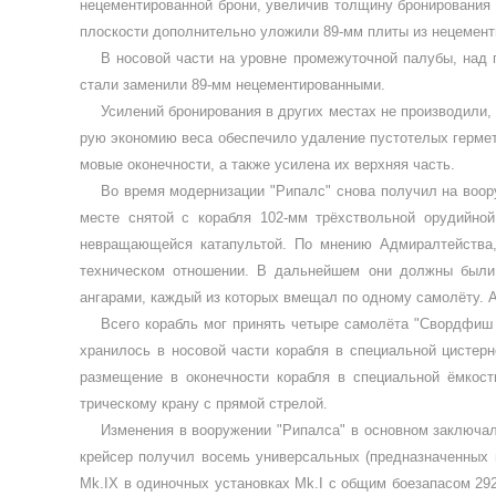
нецементированной брони, увеличив толщину бронирования 
плоскости дополни­тельно уложили 89-мм плиты из нецементи
В носовой части на уровне промежуточ­ной палубы, над
ста­ли заменили 89-мм не­цементированными.
Усилений брони­рования в других мес­тах не производили
рую экономию веса обеспечило удаление пустотелых гермети
мовые оконечности, а также усилена их верх­няя часть.
Во время модер­низации "Рипалс" сно­ва получил на воо
месте снятой с кораб­ля 102-мм трёхствольной орудийн
невращаю­щейся катапультой. По мнению Адмиралтей­ства
техническом отношении. В дальнейшем они должны были 
ангарами, каждый из которых вмещал по одному самолёту. А
Всего корабль мог принять четыре са­молёта "Свордфи
хранилось в носовой части корабля в специальной цистерн
разме­щение в оконечности корабля в специальной ёмкос
трическому крану с прямой стрелой.
Изменения в вооружении "Рипалса" в основном заключали
крейсер получил восемь универсальных (предназначенных 
Mk
.
IX
в оди­ночных установках
Mk
.
I
с общим боезапасом 292