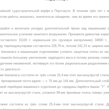
азённой судостроительной верфи в Портсмуте. В течение трёх лет с м
этом работы оказались значительно обширнее, чем во вре­мя его прежн
орабля и включали укладку дополнительной брони над машинными от­
значительное усиление зенитного вооружения. Произвели демонтаж кормо
оставляло 31100 т, нормаль­ное (по грузовую ватерлинию) 34800 т, 
ду перпендикуля­рами составляла 228,78 м, полная 242,23 м; ширина наи
и боезапаса и машинны­ми отделениями уложить защитные плиты из не
 слишком большому увеличению надводного веса и по­тому резкому сниж
тделении неизменной, мотивируя это более рациональным разделением и
сть двигаться.
 боезапаса состояли из трёх слоев 25,4-мм плит высокоупругой ста­ли.
 брониро­вания почти вдвое — с 76 мм до 144 мм. До­полнительный слой
мовой переборки машинного отделе­ния до середины барбета башни "
Y
". 
лит из высокоупру­гой стали, уложили 89-мм броневые плиты поверх у
акже состояла из трёх сло­ев 25,4-мм плит высокоупругой стали. 