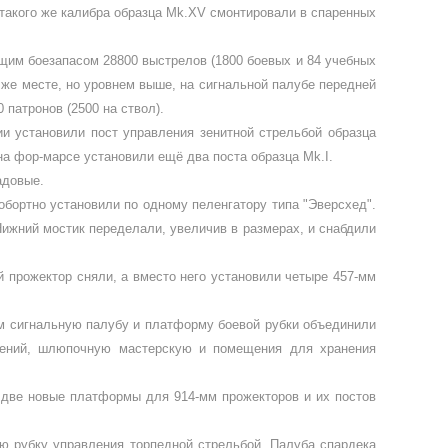
 такого же калибра образца
Mk
.
XV
смонтиро­вали в спаренных
щим боезапасом 28800 выстрелов (1800 боевых и 84 учебных
же месте, но уровнем выше, на сигнальной палубе пере­дней
 патронов (2500 на ствол).
ии установили пост управления зенитной стрельбой образца
 на фор-марсе уста­новили ещё два поста образца
Mk
.
I
.
адовые.
бортно установили по одному пеленга­тору типа "Эверсхед".
Нижний мостик переде­лали, увеличив в размерах, и снабдили
й прожектор сняли, а вместо него установили четыре 457-мм
мым сигнальную палубу и платформу боевой рубки объединили
ений, шлюпочную мастерс­кую и помещения для хранения
две новые платформы для 914-мм прожекто­ров и их постов
ю рубку управления торпедной стрель­бой. Палуба спардека