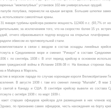
рен­ных "межпалубных" установок 102-мм уни­версальных орудий.
палубе полубака, перенес­ли на крыши ангаров. Большие шлюпки за­м
ь ис­пользовали самолётные краны.
31 января турбины крейсера развили мощность 112400 л.с. (93,7% от ном
орительными, за исключением того, что на скоростях более 15 уз. встр
дий, отчего образовы­вался подпор воздуха на открытых платфор­мах
ради­ли обвесом из противопульной стали.
комплектовали в связи с вво­дом в состав эскадры линейных крейсе
ртсмута в Средиземное море и сменил "Ринаун" в составе Средизем­н
36 г. по сен­тябрь 1938 г. В этот период крейсер в основ­ном исполь
ре­мя гражданской войны в Испании 1936-38 гг. На боковых сторонах б
ьма и Майорка в Марсель.
частие в морском параде по случаю коронации короля Великобрита­нии Г
­селения. В августе 1938 г. там его сменил линкор "Малайя", В мае
со свитой в Канаду и США. В сентябре крейсер вывели из состава С
муте с октяб­ря 1938 г. по март 1939 г.
 кают старших офицеров крейсера для размещения в них членов кор
днако, по при­знанию самих офицеров, честь нахождения на борту крей