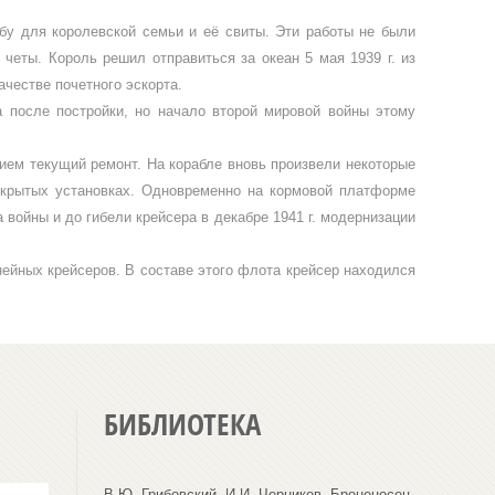
бу для королевской семьи и её свиты. Эти ра­боты не были
четы. Король решил отпра­виться за океан 5 мая 1939 г. из
честве почетного эскорта.
да после постройки, но начало второй мировой войны этому
нием текущий ремонт. На корабле вновь произвели некоторые
ткрытых установках. Од­новременно на кормовой платформе
войны и до гибели крейсера в декабре 1941 г. мо­дернизации
ей­ных крейсеров. В составе этого флота крейсер находился
БИБЛИОТЕКА
В.Ю. Грибовский, И.И. Черников. Броненосец