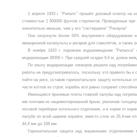
1 апреля 1933 г. "Рипалс" прошёл доко­вый осмотр на к
стоимостью 1 300000 фунтов стерлингов. Проведённые при 
значительно меньше, чем у его "систершипа" "Ринауна".
Они затронули более 50% внутреннего оборудования к
авиационной катапульты и ангаров для самолётов, а также 
В ноябре 1933 г. порожнее водоизмеще­ние "Рипалса" с
модернизации 38300 т. При сред­ней осадке 9,6 м, длина меж
По опыту модернизации линкоров ре­шили над погребам
работы не предусматри­валось, поскольку это привело бы к
пойти на риск, оставив горизонтальную защиту котельных о
части котлов из строя, корабль всё равно сохранит способно
Имеющиеся броневые плиты главной палубы над погребами
мм плитами из нецементи­рованной брони, увеличив толщину
носовой переборки котельного отделения, и в корме от кор
палубе по всей ширине корабля, вместо слоя из 25,4-мм п
44,4 мм до 108 мм.
Горизонтальная защита над машинны­ми отделениями т