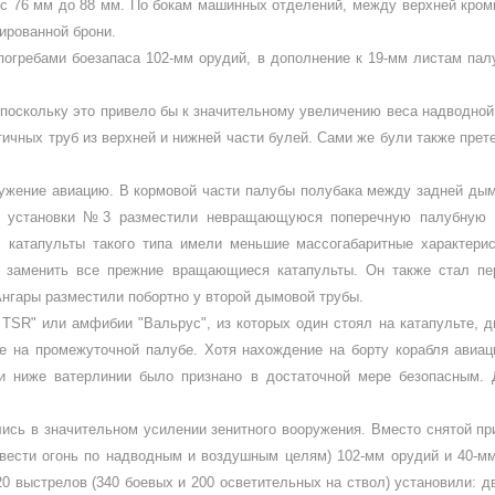
с 76 мм до 88 мм. По бокам машинных отделений, между верхней кромко
­рованной брони.
 погребами боезапаса 102-мм орудий, в дополнение к 19-мм листам пал
, поскольку это привело бы к значительному увеличению веса над­водно
ч­ных труб из верхней и нижней части булей. Сами же були также прете
ру­жение авиацию. В кор­мовой части палубы полубака между задней ды
ой установ­ки №3 разместили невращающуюся попереч­ную палубную 
, катапульты такого типа имели меньшие массогабаритные характерис
заменить все прежние враща­ющиеся катапульты. Он также стал п
нгары разме­стили побортно у второй дымовой трубы.
ш
TSR
" или амфибии "Вальрус", из которых один стоял на ката­пульте, 
е на промежуточной палубе. Хотя нахождение на борту корабля авиаци
ти ниже ватерлинии было признано в достаточной мере безопасным. 
сь в значительном усиле­нии зенитного вооружения. Вместо снятой пр
вести огонь по надводным и воздушным целям) 102-мм орудий и 40-мм
0 выстрелов (340 боевых и 200 осветитель­ных на ствол) установили: д