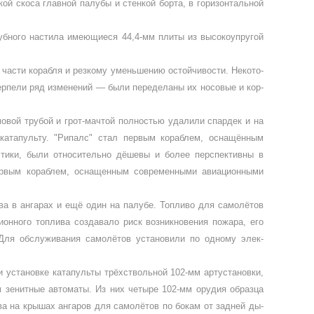
й скоса главной палубы и стенкой борта, в горизонтальной
убного настила имею­щиеся 44,4-мм плиты из высокоупругой
й части корабля и резкому уменьшению остойчивости. Некото­
рпели ряд измене­ний — были передела­ны их носовые и кор­
мовой трубой и грот-мачтой полностью удалили спардек и на
катапульту. "Рипалс" стал первым кораблем, оснащённым
тики, были от­носительно дёшевы и более перспективны в
ервым кораблем, оснащенным современными авиа­ционными
два в ангарах и ещё один на палубе. Топливо для самолётов
онного топлива созда­вало риск возникновения пожара, его
Для обслужи­вания самолётов установили по одному элек­
и установке катапульты трёхствольной 102-мм артустановки,
 зенитные автоматы. Из них четыре 102-мм орудия образца
ва на крышах ан­гаров для самолётов по бокам от задней ды­