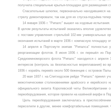
получила специальные крылья-площадки для размещения спа
Спасательные шлюпки, первоначально находившиеся на 
стрелу демонтировали, так как для их спуска-подъёма тепер
14 января 1936 г. "Рипалс" вышел на ходовые испытания. 
В целом ре­зультаты испытаний оказались вполне удов­летв
с постами управления стрельбой 102-мм универсальных ору
окончания испытаний в марте 1936 г. компасную площадку ог
14 апреля в Портсмуте экипаж "Рипалса" полностью у
реорганизации флотов. 8 июня 1936 г. он перешёл из По
Средиземноморского флота "Рипалс" находился с апреля 19
интересов (конт­роль за безопасностью мореплавания) во в
1936 г. корабль перевёз около 500 беженцев с островов Пал
20 мая 1937 г. на Спитхедском рейде "Рипалс" принял у
межэтническими столкновениями арабского и еврейского на
официального визита Королевской четы Ве­ликобритании 
переоборудования, которое прове­ли на казённой верфи в Портс
Цель переоборудования заключалась в приспособлении
переселили в другие, менее комфортабельные помещения. О