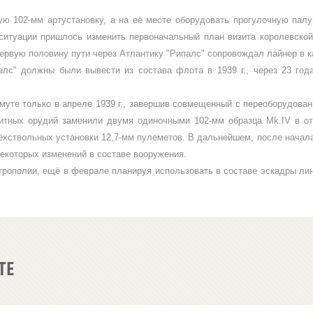
ую 102-мм артустановку, а на её месте оборудовать прогулочную палу­
итуации при­шлось изменить первоначальный план визи­та королевской 
ервую половину пути через Атлантику "Рипалс" сопровождал лайнер в ка
ипалс" должны были вывес­ти из состава флота в 1939 г., через 23 го
муте только в апреле 1939 г., завершив совмещенный с переоборудова­
енитных орудий заменили двумя одиночными 102-мм образца
Mk
.
IV
в о
хствольных установки 12,7-мм пу­леметов. В дальнейшем, после начала 
некоторых изме­нений в составе вооружения.
трополии, ещё в феврале пла­нируя использовать в составе эскадры лин
ТЕ