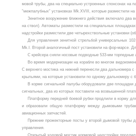
мовой трубы, два на специально устроенных спонсонах на п
"межпалубных" установках
Mk
.
XVIII
, которые разместили на
Зенитное вооружение ближнего дей­ствия включало два 
на ствол). Авто­маты разместили на специальных площадках
надстройки разместили две четырехствольные установки (о
Для управления зенитной стрельбой универсальных 102-
Mk
.
I
. Второй аналогич­ный пост установили на фор-марсе. Д
С крейсера сняли носовые подводные 533-мм торпедные 
Во время модернизации на корабле во многом видоизмени
С верхнего мостика на нижний перенесли два дальномера с б
кры­льями, на которые установили по одному дальномеру с б
В корме сигнальной палубы оборудова­ли две площадки д
сигнальных, два из которых поставили на возвышенной пла
Платформу передней боевой рубки про­длили в корму для
и образовали общую платформу между дымовыми трубами
авиационных запчастей.
Прежние прожекторные посты у второй дымовой трубы де
управления.
Открытый ходовой мостик кормовой надстройки продлили