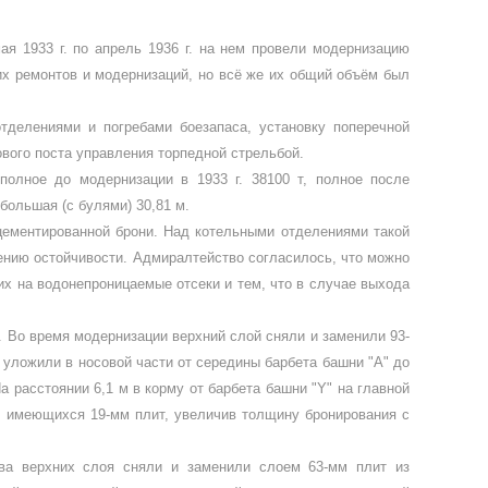
ая 1933 г. по апрель 1936 г. на нем провели мо­дернизацию
их ремонтов и модернизаций, но всё же их общий объём был
делениями и погребами боезапаса, установ­ку поперечной
вого поста управления торпед­ной стрельбой.
пол­ное до модернизации в 1933 г. 38100 т, пол­ное после
большая (с булями) 30,81 м.
цементированной брони. Над котельными отделениями такой
ению остойчивости. Ад­миралтейство согласилось, что можно
х на водонепроницаемые отсеки и тем, что в слу­чае выхода
 Во время модернизации верхний слой сня­ли и заменили 93-
 уложили в носовой части от середины барбета башни "А" до
На рас­стоянии 6,1 м в корму от барбета башни "
Y
" на главной
же имеющихся 19-мм плит, увеличив толщину бронирования с
Два верхних слоя сняли и заменили слоем 63-мм плит из