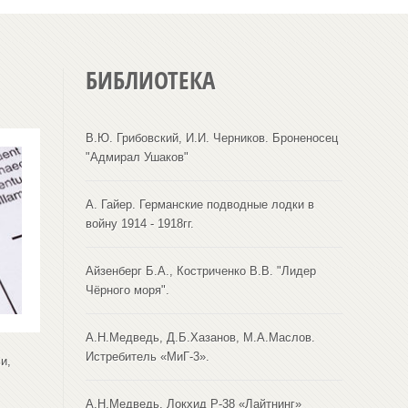
БИБЛИОТЕКА
В.Ю. Грибовский, И.И. Черников. Броненосец
"Адмирал Ушаков"
А. Гайер. Германские подводные лодки в
войну 1914 - 1918гг.
Айзенберг Б.А., Костриченко В.В. "Лидер
Чёрного моря".
А.Н.Медведь, Д.Б.Хазанов, М.А.Маслов.
Истребитель «МиГ-3».
и,
А.Н.Медведь. Локхид Р-38 «Лайтнинг»