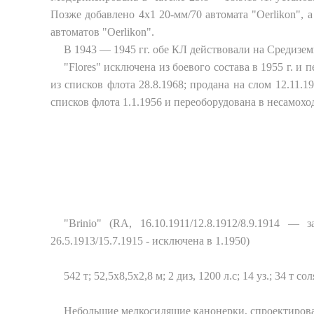
Позже добавлено 4x1 20-мм/70 автомата "Oerlikon", а
автоматов "Oerlikon".
В 1943 — 1945 гг. обе КЛ действовали на Средизем
"Flores" исключена из боевого состава в 1955 г. и
из списков флота 28.8.1968; продана на слом 12.11.
списков флота 1.1.1956 и переоборудована в несамох
"Brinio" (RA, 16.10.1911/12.8.1912/8.9.1914 — з
26.5.1913/15.7.1915 - исключена в 1.1950)
542 т; 52,5x8,5x2,8 м; 2 диз, 1200 л.с; 14 уз.; 34 т 
Небольшие мелкосидящие канонерки, спроектиров