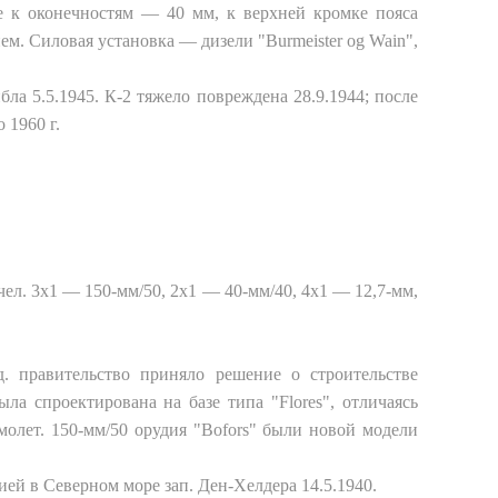
е к оконечностям — 40 мм, к верхней кромке пояса
м. Силовая установка — дизели "Burmeister og Wain",
ла 5.5.1945. К-2 тяжело повреждена 28.9.1944; после
 1960 г.
а
4 чел. 3x1 — 150-мм/50, 2x1 — 40-мм/40, 4x1 — 12,7-мм,
 правительство приняло решение о строительстве
ла спроектирована на базе типа "Flores", отличаясь
лет. 150-мм/50 орудия "Bofors" были новой модели
ией в Северном море зап. Ден-Хелдера 14.5.1940.