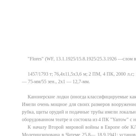
"Flores" (WF, 13.1.1925/15.8.1925/25.3.1926 —слом 
1457/1793 т; 76,4x11,5x3,6 м; 2 ПМ, 4 ПК, 2000 л.с
— 75-мм/55 зен., 2x1 — 12,7-мм.
Канонерские лодки (иногда классифицируемые ка
Имели очень мощное для своих размеров вооружение:
рубка, щиты орудий и подачные трубы имели локально
оборудованном театре и состояла из 4 ПК "Yarrow" 
К началу Второй мировой войны в Европе обе КЛ н
Модернизирована в Чатеме 25.8— 18.9.1941: установле