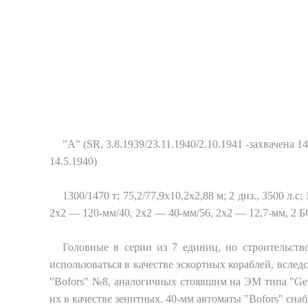
"A" (SR, 3.8.1939/23.11.1940/2.10.1941 -захвачена 14
14.5.1940)
1300/1470 т; 75,2/77,9x10,2x2,88 м; 2 диз., 3500 л.с
2x2 — 120-мм/40, 2x2 — 40-мм/56, 2x2 — 12,7-мм, 2 БС
Головные в серии из 7 единиц, но строительств
использоваться в качестве эскортных кораблей, вслед
"Bofors" №8, аналогичных стоявшим на ЭМ типа "Ger
их в качестве зенитных. 40-мм автоматы "Bofors" сн