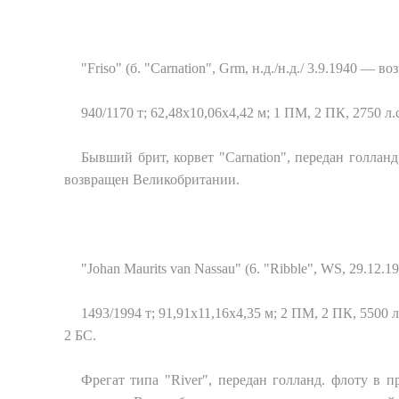
"Friso" (б. "Carnation", Grm, н.д./н.д./ 3.9.1940 —
940/1170 т; 62,48x10,06x4,42 м; 1 ПМ, 2 ПК, 2750 л.
Бывший брит, корвет "Carnation", передан голланд
возвращен Великобритании.
"Johan Maurits van Nassau" (6. "Ribble", WS, 29.12.
1493/1994 т; 91,91
x
11,16
x
4,35 м; 2 ПМ, 2 ПК, 5500 л.
2
БС
.
Фрегат типа "River", передан голланд. флоту в п