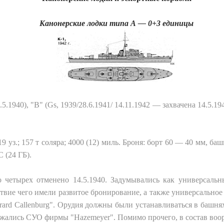
Канонерские лодки типа А — 0+3 единицы
.5.1940), "В" (Gs, 1939/28.6.1941/ 14.11.1942 — захвачена 14.5.19
; 19 уз.; 157 т соляра; 4000 (12) миль. Броня: борт 60 — 40 мм, б
 (24 ГБ).
о четырех отменено 14.5.1940. Задумывались как универсальн
ствие чего имели развитое бронирование, а также универсально
ard Callenburg". Орудия должны были устанавливаться в башня
абжались СУО фирмы "Hazemeyer". Помимо прочего, в состав во