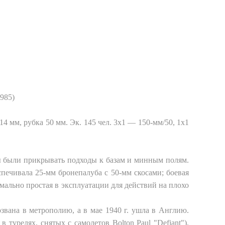
1985)
 14 мм, рубка 50 мм. Эк. 145 чел. 3x1 — 150-мм/50, 1x1
ы были прикрывать подходы к базам и минным полям.
печивала 25-мм бронепалуба с 50-мм скосами; боевая
мально простая в эксплуатации для действий на плохо
звана в метрополию, а в мае 1940 г. ушла в Англию.
 турелях, снятых с самолетов Bolton Paul "Defiant").