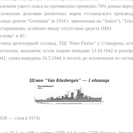
личием узкого пояса на протяжении примерно 70% длины корпу
сильными дизелями различных марок голландского произво
овые дизели "Germania" (в 1934 г. замененные на "Sulzer"), "Fris
устаревшими, особенно ввиду отсутствия средств ПВО.
м-пома" и БС.
плена артиллерией голланд. ТЩ "Peter Florisz" у Ставорена; осто
атоплена экипажем; остов поднят немцами 12.10.1942 и разобр
1942; снова выведена 16.5.1944 и вплоть до исключения из соста
Шлюп
"Van Kinsbergen" — 1
единица
.1939 —
слом
в
1974)
 л.с; 25,5 уз.; 696 т нефти; 5790 (14,5) или 7228 (8) миль. Бро