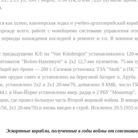
.
я как шлюп, канонерская лодка и учебно-артиллерийский кораб
, прежде всего, работе с новейшими системами управления о
 периоды нахождения последней в ремонте и т.п. В военное в
предыдущими КЛ: на "Van Kinsbergen" устанавливались 120-мм
 автоматов "Bofors-Hazemeyer" и 2x2 12,7-мм пулеметов. 75-мм
бщий вес брони — 260 т. Силовая установка: ТЗА "Stork" и ПК "
5-мм орудие снято и установлено на береговой батарее о. Аруба
, установлено 2x2 и 2x1 20-мм/70, добавлено 8 БМБ, число ГБ
44 г. в Нью-Йорке установлены амер. радар и 2 РБУ "Mousetrap".
дию, где провел большую часть Второй мировой войны. В январе 1
/56, 2x1 20-мм/70) и вновь введен в строй. Исключен 29.5.1955 и
Эскортные корабли, полученные в годы войны от союзников