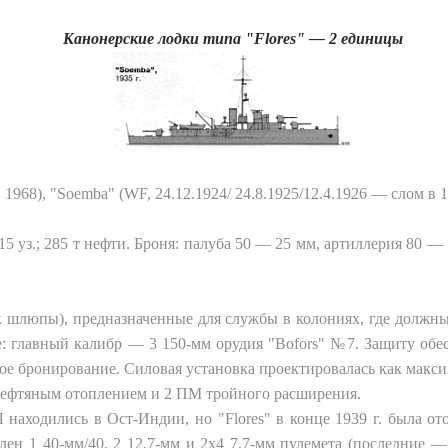
Канонерские лодки типа "Flores" — 2 единицы
в 1968), "Soemba" (WF, 24.12.1924/ 24.8.1925/12.4.1926 — слом в 
; 15 уз.; 285 т нефти. Броня: палуба 50 — 25 мм, артиллерия 80 —
к шлюпы), предназначенные для службы в колониях, где должн
 главный калибр — 3 150-мм орудия "Bofors" №7. Защиту обес
е бронирование. Силовая установка проектировалась как макси
с нефтяным отоплением и 2 ПМ тройного расширения.
аходились в Ост-Индии, но "Flores" в конце 1939 г. была ото
н 1 40-мм/40, 2 12,7-мм и 2x4 7,7-мм пулемета (последние — в