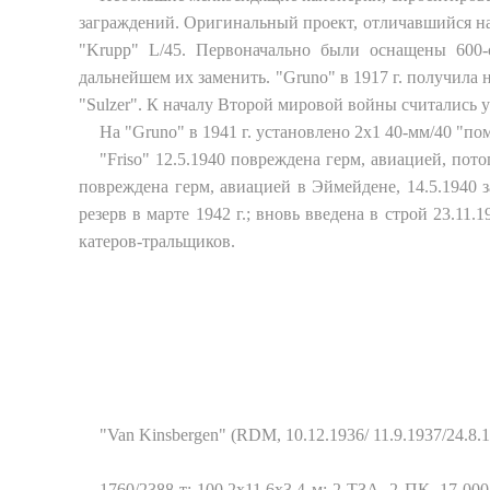
заграждений. Оригинальный проект, отличавшийся на
"Krupp" L/45. Первоначально были оснащены 600-
дальнейшем их заменить. "Gruno" в 1917 г. получила н
"Sulzer". К началу Второй мировой войны считались 
На "Gruno" в 1941 г. установлено 2x1 40-мм/40 "по
"Friso" 12.5.1940 повреждена герм, авиацией, пото
повреждена герм, авиацией в Эймейдене, 14.5.1940 з
резерв в марте 1942 г.; вновь введена в строй 23.11.
катеров-тральщиков.
"Van Kinsbergen" (RDM, 10.12.1936/ 11.9.1937/24.8
1760/2388 т; 100,2x11,6x3,4 м; 2 ТЗА, 2 ПК, 17 000