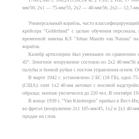
мм/50, 2x1 — 75-мм/55, 2x2 — 40-мм/56, 2x2— 12,7-мм
Универсальный корабль, часто классифицирующийс
крейсера "Gelderland" с целью обучения персонала
временной замены КЛ "Johan Maurits van Nassau" на
корабля.
Калибр артиллерии был уменьшен по сравнению с 
45°. Зенитное вооружение состояло из 2x2 40-мм/56
палубы и боевой рубки с постом управления огнем. О
В марте 1942 г. установлено 2 БС (18 ГБ), одно 7
(США): снят 1x2 40-мм автомат с носовой надстройки
образца; экипаж увеличился до 220 чел. В сентябре 19
В конце 1939 г. "Van Kinsbergen" прибыл в Вест-Ин
во фрегат (вооружение 2x1 105-мм/45, 1x2 и 2x1 40-мм
продан на слом.