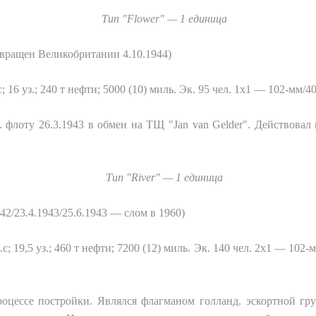
Тип "Flower" — 1 единица
 возвращен Великобритании 4.10.1944)
с; 16 уз.; 240 т нефти; 5000 (10) миль. Эк. 95 чел. 1x1 — 102-мм/
. флоту 26.3.1943 в обмен на ТЩ "Jan van Gelder". Действовал 
Тип
"River" — 1
единица
1942/23.4.1943/25.6.1943 —
слом
в
1960)
с; 19,5 уз.; 460 т нефти; 7200 (12) миль. Эк
. 140
чел
. 2x1 — 102-
м
роцессе постройки. Являлся флагманом голланд. эскортной гру