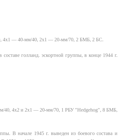
40, 4x1 — 40-мм/40, 2x1 — 20-мм/70, 2 БМБ, 2 БС.
в составе голланд. эскортной группы, в конце 1944 г.
м
/40, 4x2
и
2x1 — 20-
мм
/70, 1
РБУ
"Hedgehog", 8
БМБ
,
ппы. В начале 1945 г. выведен из боевого состава и