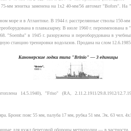
 75-мм зенитка заменена на 1x2 40-мм/56 автомат "Bofors". На
ном море и в Атлантике. В 1944 г. расстрелянные стволы 150-м
 переоборудована в плавказарму. В июле 1960 г. переименована в 
1968. "Soemba" в 1945 г. разоружена и переоборудована в учеб
одную станцию тренировки водолазов. Продана на слом 12.6.1985
Канонерские лодки типа "Brinio" — 3 единицы
атоплена 14.5.1940), "Friso" (RA, 2.11.2.1911/29.8.1912/12.7
соляра. Броня: пояс 55 мм, палуба 17 мм, рубка 51 мм. Эк. 63 чел. 4
анные для нужд береговой обороны метрополии — в частности,