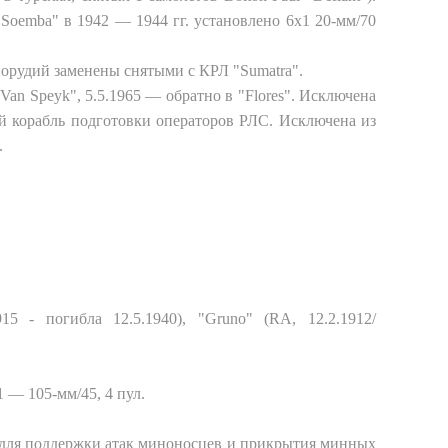
 "Soemba" в 1942 — 1944 гг. установлено 6x1 20-мм/70
м орудий заменены снятыми с КРЛ "Sumatra".
"Van Speyk", 5.5.1965 — обратно в "Flores". Исключена
ный корабль подготовки операторов РЛС. Исключена из
.
.1915 - погибла 12.5.1940), "Gruno" (RA, 12.2.1912/
x1 — 105-мм/45, 4 пул.
 для поддержки атак миноносцев и прикрытия минных