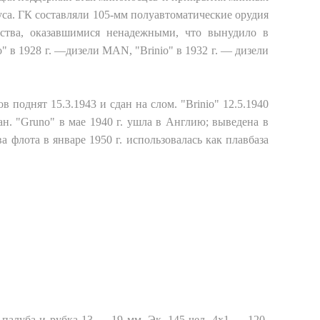
са. ГК составляли 105-мм полуавтоматические орудия
дства, оказавшимися ненадежными, что вынудило в
o" в 1928 г. —дизели MAN, "Brinio" в 1932 г. — дизели
в поднят 15.3.1943 и сдан на слом. "Brinio" 12.5.1940
ан. "Gruno" в мае 1940 г. ушла в Англию; выведена в
ва флота в январе 1950 г. использовалась как плавбаза
ня: палуба и рубка 13 — 19 мм. Эк. 145 чел. 4x1 — 120-