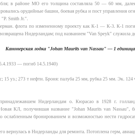
бля; в районе МО его толщина составляла 50 — 60 мм, дале
овались орудийные башни, боевая рубка и пост управления огне
. Smith Jr.".
ерман. флота по измененному проекту как К-1 — К-3. К-1 погиб
возвращена Нидерландам; под названием "Van Speyk" служила до
Канонерская лодка "Johan Maurits van Nassau" — 1 единиц
/5.4.1933 —
погиб
14.5.1940)
с; 15 уз.; 273 т нефти. Броня: палуба 25 мм, рубка 25 мм. Эк. 12
ринадлежавшем Нидерландам о. Кюрасао в 1928 г. голланд.
овая КЛ, получившая название "Johan Maurits van Nassau", бы
о ослабленным бронированием и возможностью нести гидросамо
его вернулась в Нидерланды для ремонта. Потоплена герм, авиац