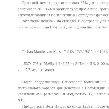
Броневой пояс прикрывал около 63% длины кора
примыкала 20—35-мм бронепалуба; кроме того, бронир
изготавливавшиеся по лицензии в Роттердаме фирмой "Р
Захвачены немцами на стапелях и достроены для г
войны возвращена Нидерландам и сдана на слом. К-3 
"Johan Maurits van Nassau" (DS, 17.7.1931/20.8.1932
1537/1795 т; 78,65
x
11,6
x
3,75
m
; 2 ПМ, 4 ПК, 2100 л.
4 — 7,7-мм, 1 самолет.
После поддержанных Венесуэлой волнений на п
специального корабля для действий в Вест-Индии. Н
увеличенными размерами и мощностью ЭУ, нескольк
№8.
Находилась в Вест-Индии до конца 1939 г., после ч