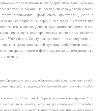
достижение стало возмож­ным благодаря применению на новых
серского хода. К сожалению, последняя новация корабельной
м флоте ограничились приме­нением двигателей Дизеля с
из эсминцев алфавитных серий в 30-х годах. Считается, что
тивоположного было найдено в уже цитировавшемся выше
имела целью повышение крей­серских качеств этих кораблей
вим с 3200 т нефти
County
, как эквивалентны их водоизмеще­
я вершков», мелкоплавающей жур­налистской братии знали, о
ные авто­ру источники о факте установки вспомогательного
становки нет.
ения британских восьмидюймо­вых крейсеров, включая в себя
полная масса (с вращающейся броней башен) составила 1000
ов и массой 17,19 тонн. В бортовом залпе крейсер типа
York
-4 выстрелам в минуту, хотя на артил­лерийских стрельбах
ять выстрелов в ми­нуту. Существовавшие планы доведения