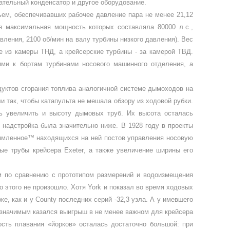
ательный конденсатор и другое оборудование.
м, обеспечивавших рабочее давле­ние пара не менее 21,12
ая максимальная мощность которых составляла 80000 л.с.,
вления, 2100 об/мин на валу турбины низко­го давления). Вес
е из камеры ТНД, а крей­серские турбины - за камерой ТВД.
ми к бортам турбинами носового машинного отделения, а
уктов сгорания топлива аналогич­ной системе дымоходов на
и так, чтобы катапульта не мешала обзору из ходовой рубки.
сь увеличить и высоту дымовых труб. Их высота осталась
я надстройка была значительно ниже. В 1928 году в проекты
дымленное™ находящихся на ней постов управле­ния носовую
мые трубы крейсера
Exeter
, а также увеличение ширины его
ем по сравнению с прототипом размерений и водоизмещения
о этого не произошло. Хотя
York
и показал во время ходовых
же, как и у
County
последних серий -32,3 узла. А у имевшего
 значимым казался выигрыш в не менее важном для крейсера
сть плавания «йорков» осталась достаточно боль­шой: при