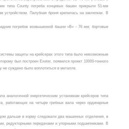
ерии типа
County
погреба конце­вых башен прикрыли 51-мм
м уст­ройством. Палубная броня крепилась на заклепках. В
 задние погребов воз­вышенной башни «В» - 76 мм; бортовые
 системы защиты на крейсерах этого типа было невозможным
которому был построен
Exeter
, появился проект 10000-тонного
ey
не суждено было воп­лотиться в металле.
ыла аналогичной энергетическим установкам крейсеров типа
а, работа­ющих на четыре греб­ных вала через орди­нарные
дом дальше в корму следовали два машин­ных отделения, в
ами, редукторными передачами и упорными подшипниками. В