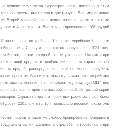
 из лучших результатов скорострель­ности, показанных этим
стрельбы восемь выстрелов в две минуты. Восьми­дюймовое
ремя Второй мировой войны использовалось даже в системе
ув­ром и Фолкстоуном. Всего было произведе­но 168 орудий
. Установленные на крейсере
York
артиллерийские башен­ные
крейсеров типа
County
и при­нятых на вооружение в 1924 году.
ля бортов, крыши и задней стенки установки. Однако и при
ное экономией средств и проблемами весовых характеристик
овых орудий, распорядившись, тем не менее, вооружить
анным проектом башни и к моменту заказа артиллерий­ских
ю некоторые изменения. Так появилась модификация
MkI
*, вес
появился лишь ко времени постройки кораблей третьей серии
рейсеров. Однако на деле в проектных расчетах вновь была
kll
достиг 220,3 т, что на 15 т превышало весовой показатель
ический привод и такое же слабое бронирование. Впервые в
о воздушным целям. Дальность стрельбы по горизонтали при