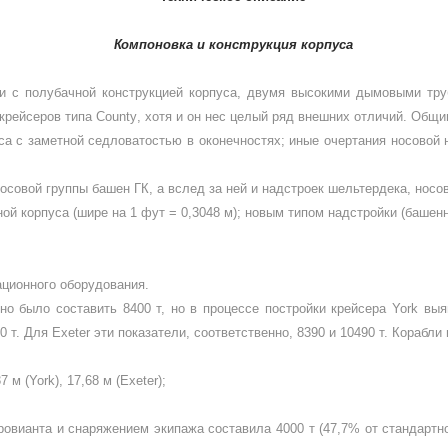
Компоновка и конструкция корпуса
и с полубачной конструкцией корпуса, двумя высокими дымовыми тру
 крейсеров типа
County
, хотя и он нес целый ряд внешних отличий. Об­
уса с заметной седловатостью в оконечностях; иные очертания носовой 
совой группы башен ГК, а вслед за ней и надстроек шельтердека, носов
ной корпуса (шире на 1 фут = 0,3048 м); новым типом надстройки (башен
ационного оборудования.
но было составить 8400 т, но в процессе постройки крейсера
York
выя
50 т. Для
Exeter
эти показатели, соответственно, 8390 и 10490 т. Корабл
7 м (
York
), 17,68 м (
Exeter
);
ровианта и снаряжением экипажа составила 4000 т (47,7% от стандарт