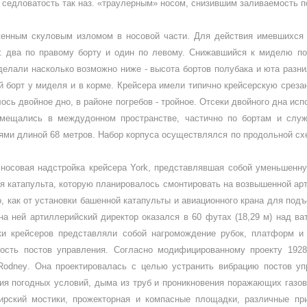
 седловатость так наз. «траулерным» носом, снизившим заливаемость п
женным скуловым изломом в носовой части. Для дей­ствия имевшихся 
а: два по правому борту и один по левому. Снижавшийся к миделю пол
делали на­сколько возможно ниже - высота бортов полубака и юта разни
й борт у миделя и в корме. Крейсера имели типично крейсерскую среза
сь двой­ное дно, в районе погребов - тройное. Отсеки двойного дна и
змещались в междудонном пространстве, ча­стично по бортам и слу
ми длиной 68 метров. Набор корпуса осуществлялся по продольной схем
 носовая надстройка крейсера
York
, представляв­шая собой уменьшенн
ая катапульта, которую планировалось смонтировать на возвышенной арт
, как от установки башенной катапульты и авиаци­онного крана для под
 на ней артиллерийский директор оказался в 60 футах (18,29 м) над в
ки крейсеров представляли собой нагромождение рубок, платформ и 
ость постов управления. Согласно моди­фицированному проекту 192
Rodney
. Она проек­тировалась с целью устранить вибрацию постов уп
вия погодных условий, дыма из труб и проникновения поражающих газов
ирский мостики, прожекторная и компасные площадки, различные пр