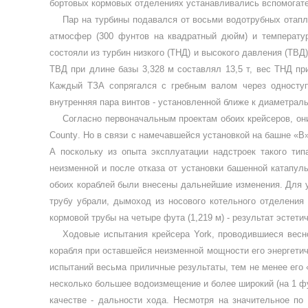
бортовых кормовых отделениях устанавливались вспомогате
Пар на турбины подавался от восьми водотрубных отапл
атмосфер (300 фунтов на квадрат­ный дюйм) и температур
состояли из турбин низкого (ТНД) и высокого давления (ТВД)
ТВД при длине базы 3,328 м составлял 13,5 т, вес ТНД при
Каждый ТЗА сопря­гался с гребным валом через односту
внутренняя пара винтов - установленной ближе к диамет­рал
Согласно первоначальным проектам обоих крейсе­ров, о
County
. Но в связи с намечав­шейся установкой на башне «В
А поскольку из опыта эксплуатации надстроек такого ти
неизменной и после отказа от установ­ки башенной катапул
обоих кораб­лей были внесены дальнейшие изменения. Для 
трубу убрали, дымоход из носового котель­ного отделен
кормовой трубы на че­тыре фута (1,219 м) - результат эстети
Ходовые испытания крейсера
York
, проводившиеся весн
корабля при оставшейся неизмен­ной мощности его энергети
ис­пытаний весьма приличные результаты, тем не менее его 
несколько большее водоизмеще­ние и более широкий (на 1 ф
каче­стве - дальности хода. Несмотря на значительное п