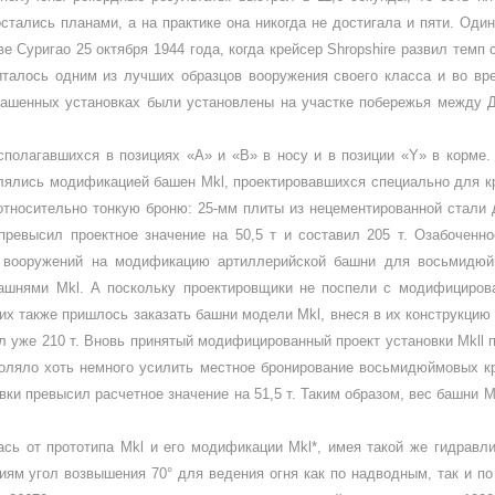
тались планами, а на практике она никогда не достигала и пяти. Один
ве Суригао 25 октября 1944 года, когда крейсер
Shropshire
развил темп 
италось одним из лучших образцов вооружения своего класса и во в
ашенных установках были уста­новлены на участке побережья между Д
полагавшихся в позициях «А» и «В» в носу и в позиции «
Y
» в корме
влялись модификацией башен
Mkl
, проектиро­вавшихся специально для 
тносительно тон­кую броню: 25-мм плиты из нецементированной стали д
превысил проектное значение на 50,5 т и соста­вил 205 т. Озабочен
 вооружений на модификацию артиллерийской башни для восьмидюйм
башнями
Mkl
. А поскольку проектировщики не поспели с модифициро­в
них также пришлось заказать башни моде­ли
Mkl
, внеся в их конструкци
ил уже 210 т. Вновь принятый модифицированный проект установки
Mkll
зволяло хоть немного усилить местное бронирование восьмидюймовых к
ки превы­сил расчетное значение на 51,5 т. Таким образом, вес башни
M
лась от прототипа
Mkl
и его модификации
Mkl
*, имея такой же гидравл
иям угол возвышения 70° для ведения огня как по надводным, так и п