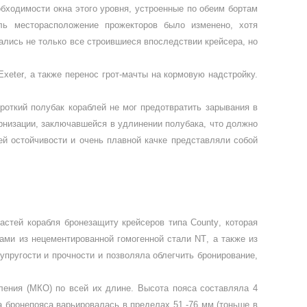
обходимости окна этого уровня, устроенные по обеим бортам
ь месторасположение прожек­торов было изменено, хотя
лись не только все строившиеся впоследствии крейсера, но
Exeter
, а также перенос грот-мачты на кормовую над­стройку.
откий по­лубак кораблей не мог пре­дотвратить зарывания в
ернизации, заключавшейся в удлинении полу­бака, что должно
й остойчивости и очень плавной качке пред­ставляли собой
частей ко­рабля бронезащиту крейсеров типа
County
, кото­рая
ами из не­цементированной гомогенной стали
NT
, а также из
упругости и прочности и позволяла облегчить бронирование,
ления (МКО) по всей их длине. Высота пояса составляла 4
а бронепояса варьировалась в пределах 51 -76 мм (тоньше в