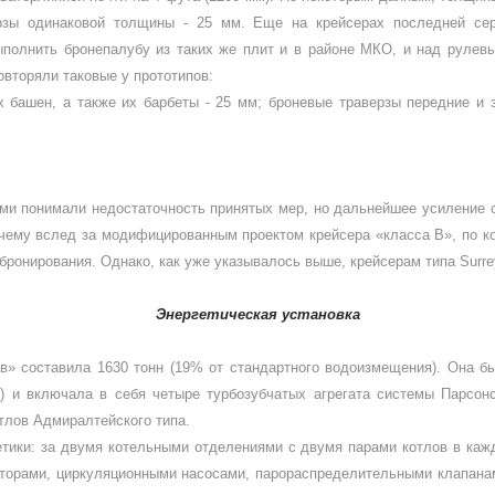
верзы одинаковой толщины - 25 мм. Еще на крейсерах последней с
полнить бронепалубу из таких же плит и в районе МКО, и над рулевы
вторяли таковые у прототипов:
их башен, а также их барбеты - 25 мм; броневые траверзы передние и
ами понимали недостаточность приня­тых мер, но дальнейшее усиление
очему вслед за модифицированным проектом крейсера «класса В», по 
 бронирования. Однако, как уже указыва­лось выше, крейсерам типа
Surr
Энергетическая установка
в» составила 1630 тонн (19% от стандартного во­доизмещения). Она б
н) и включала в себя четыре турбозубчатых агрегата систе­мы Парсонс
тлов Адмирал­тейского типа.
тики: за двумя котельными отделениями с двумя парами котлов в каж
саторами, циркуляционными насо­сами, парораспределительными клапан