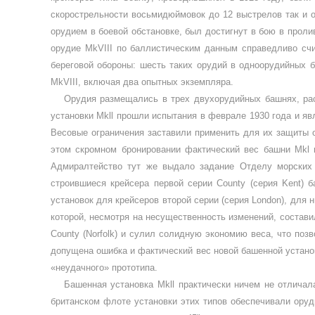
скорострельности восьмидюймовок до 12 выстрелов так и ос
орудием в боевой обстановке, был достигнут в бою в проли­
орудие
MkVIII
по баллистичес­ким данным справедливо сч
береговой обороны: шесть таких орудий в одноорудийных б
MkVIII
, включая два опыт­ных экземпляра.
Орудия размещались в трех двухорудийных башнях, рас
установки
Mkll
прошли испытания в феврале 1930 года и я
Весовые ограничения заставили применить для их защиты о
этом скромном бронировании фактический вес баш­ни
Mkl
Адмиралтейство тут же выдало задание Отделу морских
строившиеся крейсера первой серии
County
(серия
Kent
) 
установок для крейсеров второй серии (серия
London
), для 
которой, несмот­ря на несущественность изменений, состав
County
(
Norfolk
) и сулил солидную эконо­мию веса, что по
допущена ошиб­ка и фактический вес новой башенной установ
«неудачного» прототипа.
Башенная установка
Mkll
практически ничем не от­лича
британском флоте установки этих типов обеспечивали оруд