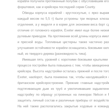
корабли получили протяжен­ный полубак с обусловившим его
форштевня, как и крейсера последней серии
County
.
Обводы корпуса кораблей - круглоскулые, с ярко вы­ра
каждый весом по 5,5 т) были устро­ены три якорных клюз
отделения, а у миделя и в корме для экономии веса борт с
отличие от головного корабля,
Exeter
имел еще более низки
рулевым при­водом. На протяжении всей длины корпуса имело
и пресной воды. Топливные цистерны также частично ра
улучшения остойчивости кораб­ли оснащались боковыми киля
ный, из твердого дерева (разновидность тика).
Имевшая пять уровней с короткими боковыми кры­льями
процессе постройки была по­вышена с тем, чтобы авиационн
крейсера. Высота надстройки осталась прежней и после того
Exeter
, наоборот, была по­нижена так, чтобы находившийся
британ­ском крейсеростроении. Прежние главные надстрой
подтягивающие дым из труб и увеличивав­шие задымленн
надстройку по образ­цу устроенных на линкорах
Nelson
и
защитить личный состав и различные приборы от воздей­ст
На ней также располагались зак­рытые ходовые и команд