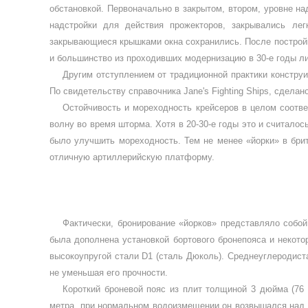
обстановкой. Первоначально в закрытом, втором, уровне на
надстройки для действия прожекторов, закрывались ле
закрывающиеся крышками окна сохранились. После построй
и большинство из проходив­ших модернизацию в 30-е годы л
Другим отступлением от традиционной практики конструи
По свидетельству справочника
Jane
'
s Fighting Ships
, сделан
Остойчивость и мореход­ность крейсеров в целом соот­в
вол­ну во время шторма. Хотя в 20-30-е годы это и считало
было улучшить мореходность. Тем не менее «йорки» в брит
отличную артиллерийскую плат­форму.
Фактически, бронирование «йорков» пред­ставляло собо
была дополнена установкой бортового бронепояса и некот
высокоупругой стали
D
1 (сталь Дюколь). Среднеуглеродист
не уменьшая его прочности.
Короткий броневой пояс из плит толщиной 3 дюйма (76 
метра, при нормальном водоизмещении он возвышался над ва