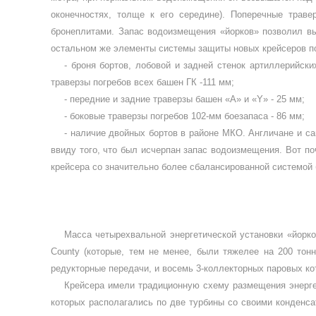
оконечностях, толще к его середине). По­перечные тра
бронеплитами. Запас водо­измещения «йорков» позволил вы
остальном же элементы системы защиты новых крейсе­ров по
- броня бортов, лобовой и задней стенок артиллерий­ск
траверзы погребов всех башен ГК -111 мм;
- передние и задние траверзы башен «А» и «
Y
» - 25 мм;
- боковые траверзы погребов 102-мм боезапаса - 86 мм;
- наличие двойных бортов в районе МКО. Англичане и с
ввиду того, что был исчерпан запас водоизмещения. Вот п
крейсера со значительно более сбалансирован­ной системой
Масса четырехвальной энергетической установки «йорко
County
(которые, тем не ме­нее, были тяжелее на 200 тон
редукторные передачи, и восемь 3-коллекторных паро­вых ко
Крейсера имели традиционную схему размещения энерге
которых располагались по две турби­ны со своими конден