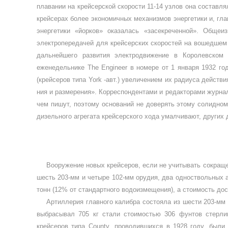
плавании на крейсерской скорости 11-14 узлов она составл
крейсерах более экономичных механизмов энергетики и, гла
энергетики «йорков» оказалась «засекре­ченной». Обще
электропередачей для крей­серских скоростей на вошедшем 
даль­нейшего развития электродвижение в Королевском
еженедельнике
The Engineer
в номере от 1 января 1932 год
(крейсеров типа
York
-авт.) увеличением их радиуса действи
ния и размерения». Корреспондентами и редакторами журнал
чем пишут, поэтому оснований не доверять этому солидном
ди­зельного агрегата крейсерского хода умалчивают, других 
Вооружение новых крейсеров, если не учитывать со­кращ
шесть 203-мм и четыре 102-мм орудия, два одноствольных 
тонн (12% от стандартного водоизмещения), а стоимость дост
Артиллерия главного ка­либра состояла из шести 203-м
выбрасывал 705 кг стали стоимостью 306 фунтов стерлин
крейсеров типа
County
, проводившихся в 1928 году, были