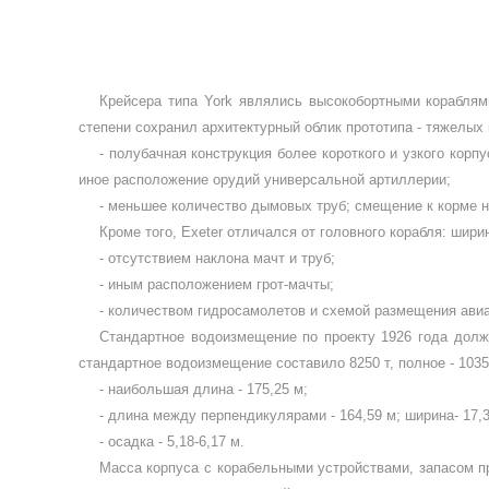
Крейсера типа
York
являлись высокобортными ко­раблям
степени сохранил архитек­турный облик прототипа - тяжелых
- полубачная конструкция более короткого и узкого корп
иное расположение орудий универсальной артил­лерии;
- меньшее количество дымовых труб; смещение к корме но
Кроме того,
Exeter
отличался от головного корабля: шири
- отсутствием наклона мачт и труб;
- иным расположением грот-мачты;
- количеством гидросамолетов и схемой размещения ави
Стандартное водоизмещение по проекту 1926 года долж
стандартное водоизмещение соста­вило 8250 т, полное - 103
- наибольшая длина - 175,25 м;
- длина между перпендикулярами - 164,59 м; ширина- 17,3
- осадка - 5,18-6,17 м.
Масса корпуса с корабельными устройствами, запа­сом п