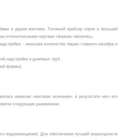
бами и двумя мачтами. Голов­ной крейсер серии в большей
щими отличительными чертами «йорков» являлись:
надстройки; - меньшее количество башен главного калибра и
ой над­стройки и дымовых труб.
ной формы);
вилась немалая «весовая экономия», в результате чего его
и имели следую­щие размеренна:
ного водоизмещения). Для обеспече­ния лучшей мореходности