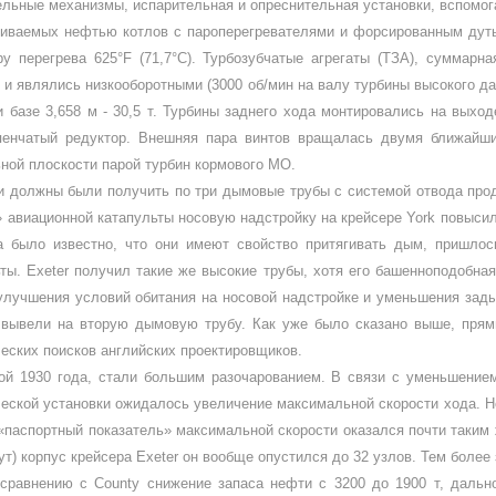
льные механизмы, испарительная и опреснительная установки, вспомог
иваемых нефтью котлов с пароперегревателями и форсированным дутье
у перегрева 625°
F
(71,7°
C
). Турбозубчатые агрегаты (ТЗА), суммарн
 и яв­лялись низкооборотными (3000 об/мин на валу турбины высокого да
 базе 3,658 м - 30,5 т. Турбины заднего хода монтировались на выход
пенчатый редуктор. Внешняя пара винтов вращалась двумя ближайши
ьной плоскости парой турбин кормового МО.
ни должны были получить по три дымовые трубы с системой отвода прод
» авиационной катапуль­ты носовую надстройку на крейсере
York
повысил
па было известно, что они имеют свойство притягивать дым, пришло
ьты.
Exeter
получил такие же высо­кие трубы, хотя его башенноподобна
улучше­ния условий обитания на носовой надстройке и уменьше­ния за
ия вывели на вторую дымовую трубу. Как уже было сказано выше, пря
ческих поисков ан­глийских проектировщиков.
ой 1930 года, стали большим разочарованием. В свя­зи с уменьшени
ческой установки ожидалось увеличение максимальной скорости хода. Н
«паспортный показатель» максимальной скорости ока­зался почти таким 
ут) корпус крейсера
Exeter
он вообще опустился до 32 узлов. Тем более
о сравнению с
County
снижение запаса нефти с 3200 до 1900 т, дально