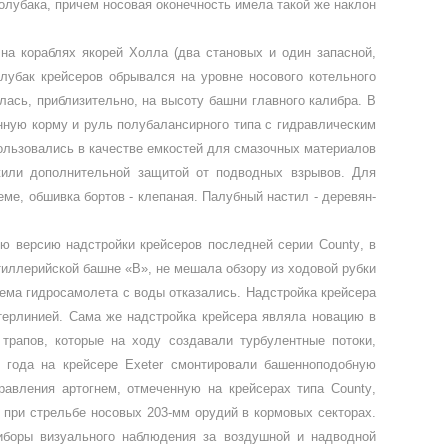
олубака, причем носовая оконечность имела такой же наклон
на кораблях якорей Холла (два стано­вых и один запасной,
убак крейсеров об­рывался на уровне носового котельного
лась, приблизительно, на высоту башни главного калибра. В
нную корму и руль полубалансирного типа с гидравлическим
спользовались в качестве емкостей для смазочных материалов
жили дополнительной защитой от подводных взрывов. Для
е, об­шивка бортов - клепаная. Палубный настил - деревян­
ую версию надстройки крейсеров последней серии
County
, в
илле­рийской башне «В», не мешала обзору из ходовой рубки
ъема гидросамолета с воды отка­зались. Надстройка крейсера
атерлинией. Сама же надстройка крейсера являла новацию в
трапов, которые на ходу создавали турбулен­тные потоки,
8 года на крейсере
Exeter
смонтировали башенноподобную
рав­ления артогнем, отмеченную на крейсерах типа
County
,
 при стрельбе носовых 203-мм орудий в кормовых секторах.
иборы визуально­го наблюдения за воздушной и надводной