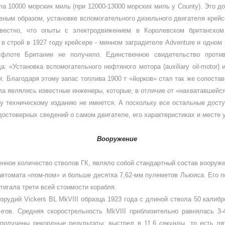
яла 10000 морских миль (при 12000-13000 морских миль у
County
). Это 
вным обра­зом, установке вспомогательного дизельного двигателя крей
известно, что опыты с электродвижением в Королевском британско
в строй в 1927 году крей­сере - минном заградителе
Adventure
и одном 
 флоте Британии не получило. Единственное свидетельство про­
а: «Установка вспомогательного нефтяного мо­тора (
auxiliary oil
-
motor
) 
я. Благодаря этому запас топлива 1900 т «йорков» стал так же сопоста
а являлись известные инженеры, которые, в отли­чие от «нахватавшейс
у техническому изданию не имеется. А поскольку все остальные доступ
достоверных сведений о самом двигателе, его характери­стиках и месте у
Вооружение
енное количество стволов ГК, являло собой стан­дартный состав вооруж
автомата «пом-пом» и больше десятка 7,62-мм пулеметов Льюиса. Его 
игала трети всей стоимо­сти корабля.
м орудий
Vickers BL MkVIII
образца 1923 года с длиной ствола 50 калибр
гов. Средняя скорост­рельность
MkVIII
приблизительно равня­лась 3
 получены рекордные результаты: выстрел в 11,6 секунды, то есть п