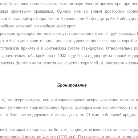
дстройки планировалось разместить четыре боевых прожектора, при не
гкими броневыми крышками. Однако уже во время достройки корабл
ки и испытаний крейсера
Exeter
башенноподобной надстройкой оборудова
инейных кораблей и линейных крейсеров.
рования крейсеров являлось отсутствие накло­на мачт и труб крейсера
о это было «ис­ключительно с целью улуч­шения внешнего вида» ко­рабля.
етствовали принятым в бри­танском флоте стандартам. Относительно кор
сь допустимым, оба крейсера в 1933 году были подвергнуты первой мод
анском флоте имели репутацию «сухих» кораблей, а благодаря хоро­ше
Бронирование
й ту же «коробчатую», концентри­ровавшуюся вокруг жизненно важных 
орым усилением горизонтальной брони. Бронирование выполнялось плит
ая, с большим содержанием марган­ца сталь
D
1 имела больший предел 
мм), которые крепились на болтах, за­щищал машинно-котельные отде
­терлинией почти на 4 фута (1200 мм). По некоторым дан­ным, толщин