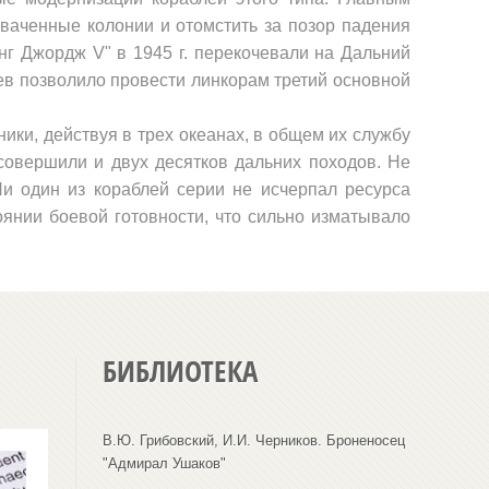
хваченные ко­лонии и отомстить за позор падения
Кинг Джордж
V
" в 1945 г. перекочевали на Дальний
ев позволило провести линкорам третий основной
ики, действуя в трех океанах, в общем их службу
совершили и двух десятков дальних походов. Не
Ни один из кораблей серии не исчерпал ресурса
оянии боевой готовности, что сильно изматывало
БИБЛИОТЕКА
В.Ю. Грибовский, И.И. Черников. Броненосец
"Адмирал Ушаков"