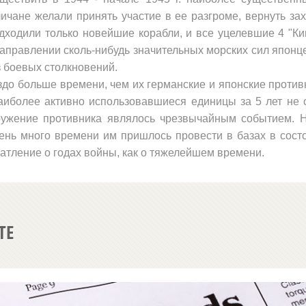
чане желали при­нять участие в ее разгроме, вернуть за
одходили только но­вейшие корабли, и все уцелевшие 4 "
направлении сколь-нибудь значительных морских сил японц
 боевых столкнове­ний.
­до больше времени, чем их германские и японские противн
аиболее активно использовавшиеся единицы за 5 лет не 
руже­ние противника являлось чрезвычайным событием. 
чень много времени им пришлось провести в базах в сост
атление о го­дах войны, как о тяжелейшем времени.
ТЕ