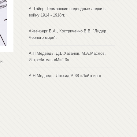
А. Гайер. Германские подводные лодки в
войну 1914 - 1918гг.
Айзенберг Б.А., Костриченко В.В. "Лидер
Чёрного моря".
А.Н.Медведь, Д.Б.Хазанов, М.А.Маслов.
Истребитель «МиГ-3».
и,
А.Н.Медведь. Локхид Р-38 «Лайтнинг»