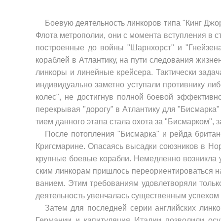
Боевую деятельность линкоров типа "Кинг Дж
Флота метрополии, они с момента вступле­ния в 
построенные до войны "Шарнхорст" и "Гнейзена
кораблей в Атлантику, на пути следования жизне
линкоры и линейные крейсера. Тактически зада
индивидуально заметно уступали противнику либ
колес", не достигнув полной боевой эффективно
перекрывая "дорогу" в Атлантику для "Бисмарка"
тием данного этапа стала охота за "Бисмарком", 
После потопления "Бисмарка" и рейда британ
Кригсмарине. Опасаясь высадки союзников в Норв
крупные боевые корабли. Немедленно возникла у
ским линкорам пришлось переориентироваться н
ванием. Этим требованиям удовлетворяли только 
деятельность увенчалась существенным успехом 
Затем для последней серии английских линк
Герма­нии и капитуляция Италии позволили осу