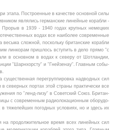
три этапа. Построенные в качестве основ­ной силы
тивником являлись германские линейные корабли -
 Прорыв в 1939 - 1940 годах крупных не­мецких
в отечественных водах все наиболее со­временные
 весьма сложной, поскольку британские корабли
шим линкорам пришлось вступить в дело прямо "с
вали в основном в водах к северу от Шотландии,
анции "Шарнхорсту" и "Гнейзенау". Главным собы­
в.
шла существенная перегруппировка надводных сил
и в северных портах этой страны практически все
жения по "ленд-лизу" в Советский Союз. Британ­
иницы с современным радиолокационным оборудо­
х в тяжелейших погодных условиях, но и здесь их
я на продолжительное время всех линейных сил
ые модер­низации кораблей этого типа. Главным