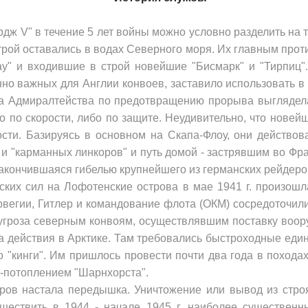
ордж
V
" в течение 5 лет войны можно условно раз­делить на 
строй оставались в водах Северного моря. Их главным про
у" и входившие в строй новейшие "Бисмарк" и "Тирпиц".
нно важных для Англии конвоев, заставило ис­пользовать 
ча Адмиралтейства по предотвращению прорыва выглядела
о по скорости, либо по защите. Неудивительно, что новей
­сти. Базируясь в основном на Скапа-Флоу, они дейст­во
 и "карманных линкоров" и путь домой - застрявшим во Фр
за­кончившаяся гибелью крупнейшего из германских рейдеро
­ских сил на Лофотенские острова в мае 1941 г. про­изо
е­гии, Гитлер и командование флота (ОКМ) сосредото­чил
гро­за северным конвоям, осуществлявшим поставку воо­ру
а действия в Арктике. Там требовались быстроходные ед
"кинги". Им пришлось провести почти два года в похо­да
-потоплением "Шарнхорста".
оров настала передышка. Уничтожение или вывод из стро
ществить в 1944 - начале 1945 г. наиболее существенн