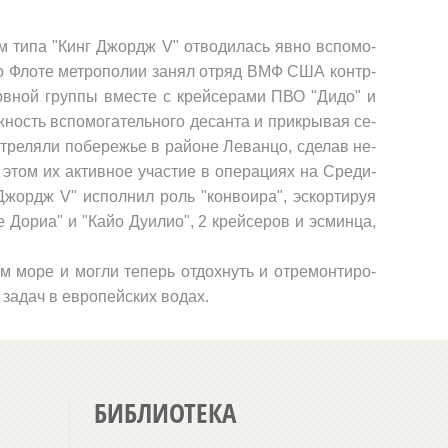
ам типа "Кинг Джордж
V
" отводилась явно вспомо­
во Флоте метрополии занял отряд ВМФ США контр-
ервной группы вместе с крейсерами ПВО "Дидо" и
жность вспомогательного десанта и прикрывая се­
бстреляли побережье в районе Леванцо, сделав не­
 этом их активное участие в операциях на Среди­
г Джордж
V
" исполнил роль "конвоира", эскортируя
Дориа" и "Кайо Дуилио", 2 крейсеров и эсминца,
 море и могли теперь отдохнуть и отремонтиро­
задач в европейских водах.
БИБЛИОТЕКА