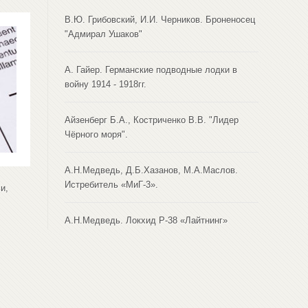
В.Ю. Грибовский, И.И. Черников. Броненосец
"Адмирал Ушаков"
А. Гайер. Германские подводные лодки в
войну 1914 - 1918гг.
Айзенберг Б.А., Костриченко В.В. "Лидер
Чёрного моря".
А.Н.Медведь, Д.Б.Хазанов, М.А.Маслов.
Истребитель «МиГ-3».
и,
А.Н.Медведь. Локхид Р-38 «Лайтнинг»