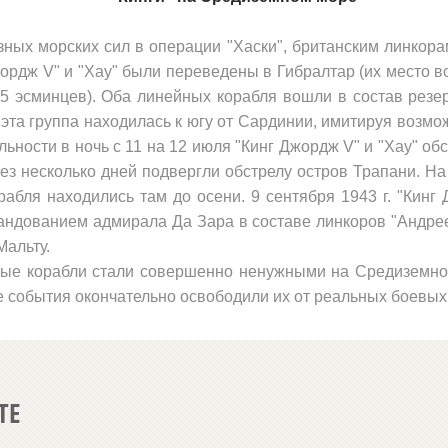
­ных морских сил в операции "Хаски", британским лин­кор
Джордж
V
" и "Хау" были переведены в Гибралтар (их место 
 5 эсминцев). Оба линейных корабля вошли в состав рез
эта группа находилась к югу от Сардинии, имитируя воз­мо
ьности в ночь с 11 на 12 июля "Кинг Джордж
V
" и "Хау" о
ез несколько дней подвергли обстрелу остров Трапани. На
рабля находились там до осени. 9 сентября 1943 г. "Кин
ндо­ванием адмирала Да Зара в составе линкоров "Андрее 
альту.
ые корабли стали совершенно ненужными на Средизем­ном
е события окончательно освободили их от реальных боевых 
ТЕ