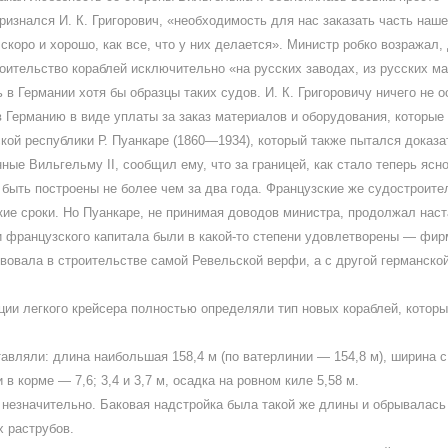
ризнался И. К. Григорович, «необходимость для нас заказать часть наш
скоро и хорошо, как все, что у них делается». Министр робко возражал,
ительство кораблей исключительно «на русских заводах, из русских ма
в Германии хотя бы образцы таких судов. И. К. Григоровичу ничего не о
в Германию в виде уплаты за заказ материалов и оборудования, которые
ой республики Р. Пуанкаре (1860—1934), который также пытался доказат
ные Вильгельму II, сообщил ему, что за границей, как стало теперь ясн
быть построены не более чем за два года. Французские же судостроите
ткие сроки. Но Пуанкаре, не принимая доводов министра, продолжал нас
и французского капитала были в какой-то степени удовлетворены — фи
вовала в строительстве самой Ревельской верфи, а с другой германск
ции легкого крейсера полностью определяли тип новых кораблей, котор
вляли: длина наибольшая 158,4 м (по ватерлинии — 154,8 м), ширина с о
в корме — 7,6; 3,4 и 3,7 м, осадка на ровном киле 5,58 м.
незначительно. Баковая надстройка была такой же длины и обрывалась
х раструбов.