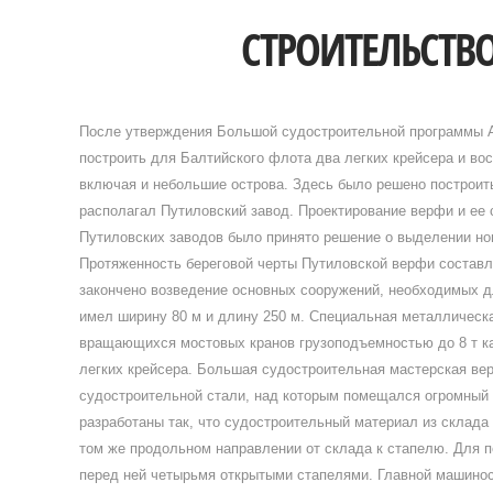
СТРОИТЕЛЬСТВ
После утверждения Большой судостроительной программы А
построить для Балтийского флота два легких крейсера и во
включая и небольшие острова. Здесь было решено построи
располагал Путиловский завод. Проектирование верфи и ее
Путиловских заводов было принято решение о выделении но
Протяженность береговой черты Путиловской верфи составля
закончено возведение основных сооружений, необходимых д
имел ширину 80 м и длину 250 м. Специальная металлическ
вращающихся мостовых кранов грузоподъемностью до 8 т ка
легких крейсера. Большая судостроительная мастерская ве
судостроительной стали, над которым помещался огромный 
разработаны так, что судостроительный материал из склада 
том же продольном направлении от склада к стапелю. Для 
перед ней четырьмя открытыми стапелями. Главной машинос