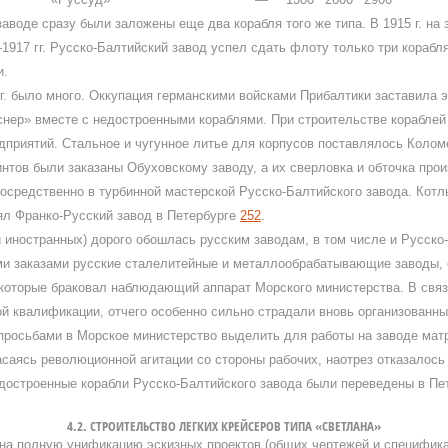
воде сразу были заложены еще два корабля того же типа. В 1915 г. на 
—1917 гг. Русско-Балтийский завод успел сдать флоту только три кораб
и.
г. было много. Оккупация германскими войсками Прибалтики заставила 
снер» вместе с недостроенными кораблями. При строительстве кораблей
дприятий. Стальное и чугунное литье для корпусов поставлялось Колом
интов были заказаны Обуховскому заводу, а их сверловка и обточка про
осредственно в турбинной мастерской Русско-Балтийского завода. Котлы
ял Франко-Русский завод в Петербурге
252
.
и иностранных) дорого обошлась русским заводам, в том числе и Русско
и заказами русские сталелитейные и металлообрабатывающие заводы, 
, которые браковал наблюдающий аппарат Морского министерства. В свя
кой квалификации, отчего особенно сильно страдали вновь организованн
просьбами в Морское министерство выделить для работы на заводе мат
саясь революционной агитации со стороны рабочих, наотрез отказалось 
едостроенные корабли Русско-Балтийского завода были переведены в П
4.2. СТРОИТЕЛЬСТВО ЛЕГКИХ КРЕЙСЕРОВ ТИПА «СВЕТЛАНА»
на полную унификацию эскизных проектов (общих чертежей и спецификац