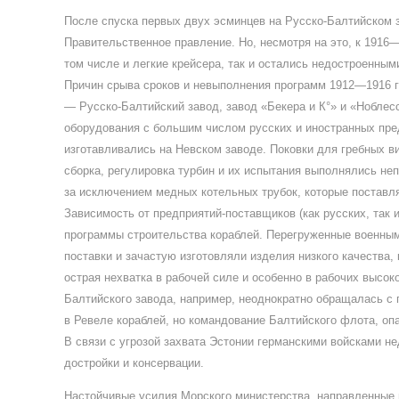
После спуска первых двух эсминцев на Русско-Балтийском за
Правительственное правление. Но, несмотря на это, к 1916
том числе и легкие крейсера, так и остались недостроенным
Причин срыва сроков и невыполнения программ 1912—1916 г
— Русско-Балтийский завод, завод «Бекера и К°» и «Ноблес
оборудования с большим числом русских и иностранных пре
изготавливались на Невском заводе. Поковки для гребных в
сборка, регулировка турбин и их испытания выполнялись неп
за исключением медных котельных трубок, которые поставл
Зависимость от предприятий-поставщиков (как русских, так 
программы строительства кораблей. Перегруженные военным
поставки и зачастую изготовляли изделия низкого качества
острая нехватка в рабочей силе и особенно в рабочих высо
Балтийского завода, например, неоднократно обращалась с 
в Ревеле кораблей, но командование Балтийского флота, опа
В связи с угрозой захвата Эстонии германскими войсками н
достройки и консервации.
Настойчивые усилия Морского министерства, направленные 