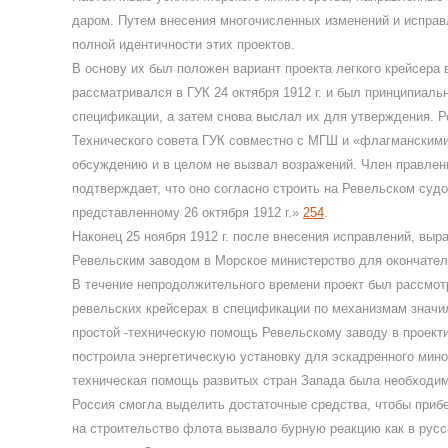
даром. Путем внесения многочисленных изменений и исправ
полной идентичности этих проектов.
В основу их был положен вариант проекта легкого крейсер
рассматривался в ГУК 24 октября 1912 г. и был принципиал
спецификации, а затем снова выслал их для утверждения. Ре
Технического совета ГУК совместно с МГШ и «флагманскими
обсуждению и в целом не вызвал возражений. Член правлени
подтверждает, что оно согласно строить на Ревельском судо
представленному 26 октября 1912 г.»
254
.
Наконец 25 ноября 1912 г. после внесения исправлений, выр
Ревельским заводом в Морское министерство для окончател
В течение непродолжительного времени проект был рассмотре
ревельских крейсерах в спецификации по механизмам знач
простой -техническую помощь Ревельскому заводу в проекти
построила энергетическую установку для эскадренного мино
техническая помощь развитых стран Запада была необходима
Россия смогла выделить достаточные средства, чтобы прибе
на строительство флота вызвало бурную реакцию как в русск