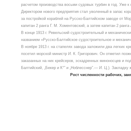
расчетом производства восьми судовых турбин в год. Уже к 
Директором нового предприятия стал уволенный в запас ко
за постройкой кораблей на Русско-Балтийском заводе от Мо
капитан 2 ранга Г. М. Хоментовский, а затем капитан 2 ран
В конце 1913 г. Ревельский судостроительный и механическ
названием «Русско-Балтийское судостроительное и механич
В ноябре 1913 г. на стапелях завода заложили два легких к
посетил морской министр И. К. Григорович. Он отметил поз
заказанных на них крейсеров, эскадренных миноносцев и по
Балтийский, „Бекер и К°” и „Ноблесснер”.— И. Ц.). Закладк
Рост численности рабочих, зан