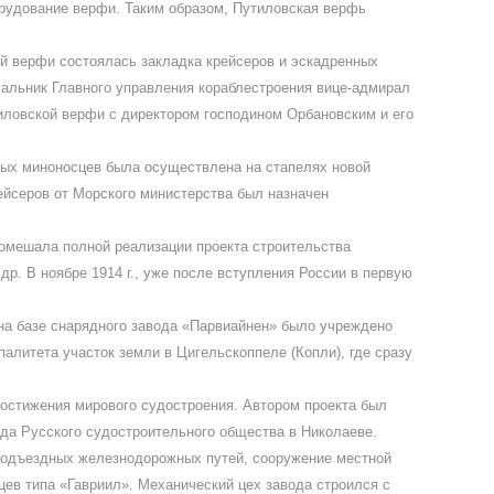
орудование верфи. Таким образом, Путиловская верфь
ой верфи состоялась закладка крейсеров и эскадренных
альник Главного управления кораблестроения вице-адмирал
иловской верфи с директором господином Орбановским и его
ых миноносцев была осуществлена на стапелях новой
ейсеров от Морского министерства был назначен
помешала полной реализации проекта строительства
р. В ноябре 1914 г., уже после вступления России в первую
е на базе снарядного завода «Парвиайнен» было учреждено
алитета участок земли в Цигельскоппеле (Копли), где сразу
достижения мирового судостроения. Автором проекта был
да Русского судостроительного общества в Николаеве.
а подъездных железнодорожных путей, сооружение местной
цев типа «Гавриил». Механический цех завода строился с