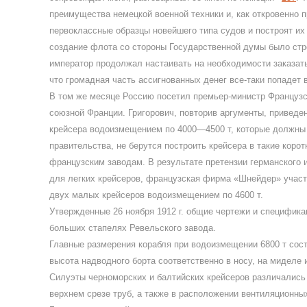
преимущества немецкой военной техники и, как откровенно п
первоклассные образцы новейшего типа судов и построят их 
создание флота со стороны Государственной думы было стро
император продолжал настаивать на необходимости заказать 
что громадная часть ассигнованных денег все-таки попадет 
В том же месяце Россию посетил премьер-министр Французск
союзной Франции. Григорович, повторив аргументы, приведен
крейсера водоизмещением по 4000—4500 т, которые должны 
правительства, не берутся построить крейсера в такие коро
французским заводам. В результате претензии германского 
для легких крейсеров, французская фирма «Шнейдер» участ
двух малых крейсеров водоизмещением по 4600 т.
Утвержденные 26 ноября 1912 г. общие чертежи и специфика
больших стапелях Ревельского завода.
Главные размерения корабля при водоизмещении 6800 т соста
высота надводного борта соответственно в носу, на миделе и 
Силуэты черноморских и балтийских крейсеров различались 
верхнем срезе труб, а также в расположении вентиляционны