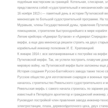
подобным мастерским за границей. Котельная, слесарная, э
представляла собой «судостроительный и механический» з
16 ноября 1913 г.— памятный день в истории Путиловской в
миноносцев по Большой судостроительной программе. На то
Муравьев, члены Государственной думы, правление Путилов
помощником, строителем быстроходнейшего в мире корабля 
Легкие крейсера «Адмирал Бутаков» и «Адмирал Спиридов»
верфи, а еще два миноносца решили строить на двух стары
корабельный инженер полковник И. Е. Храповицкий.
К январю 1914 г. все запланированные к постройке на верф
Путиловской верфи. Так, не успели построить плавучие доки
мировую войну, на Путиловской верфи были заложены еще 
История создания Русско-Балтийского завода также тесно св
Русское общество для изготовления снарядов и военных при
началось строительство Ревельского судостроительного и м
Ревельская верфь с самого начала строилась по заранее ра
известный в Петербурге архитектор и гражданский инженер,
Руководил постройкой член правления завода инженер-техно
электростанции, плаза, деревообделочного цеха, двух стап