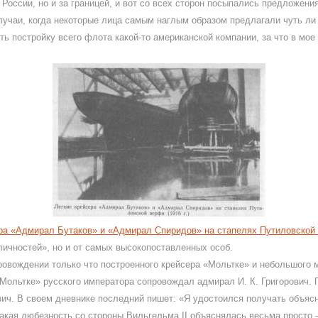
в России, но и за границей, и вот со всех сторон посыпались предложен
чаи, когда некоторые лица самым наглым образом предлагали чуть ли н
ь постройку всего флота какой-то американской компании, за что в мое
ра «Адмирал Бутаков» и «Адмирал Спиридов» на стапелях Путиловской в
ичностей», но и от самых высокопоставленных особ.
провождении только что построенного крейсера «Мольтке» и небольшого 
«Мольтке» русского императора сопровождал адмирал И. К. Григорович. 
ович. В своем дневнике последний пишет: «Я удостоился получать объясн
Такая любезность со стороны Вильгельма II объяснялась весьма просто