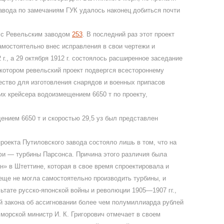
авода по замечаниям ГУК удалось наконец добиться почти
о с Ревельским заводом
253
. В последний раз этот проект
амостоятельно внес исправления в свои чертежи и
., а 29 октября 1912 г. состоялось расширенное заседание
котором ревельский проект подвергся всестороннему
ество для изготовления снарядов и военных припасов
ких крейсера водоизмещением 6650 т по проекту,
ением 6650 т и скоростью 29,5 уз был представлен
роекта Путиловского завода состояло лишь в том, что на
и — турбины Парсонса. Причина этого различия была
» в Штеттине, которая в свое время спроектировала и
еще не могла самостоятельно производить турбины, и
ьтате русско-японской войны и революции 1905—1907 гг.,
ой закона об ассигновании более чем полумиллиарда рублей
 морской министр И. К. Григорович отмечает в своем