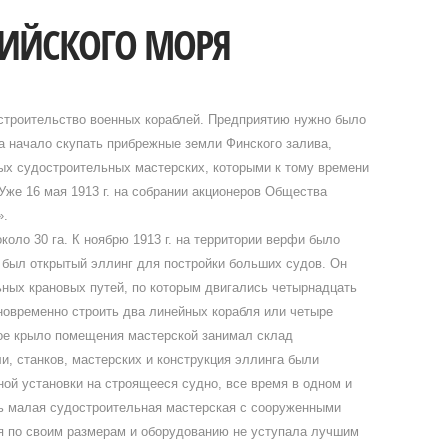
ТИЙСКОГО МОРЯ
строительство военных кораблей. Предприятию нужно было
а начало скупать прибрежные земли Финского залива,
х судостроительных мастерских, которыми к тому времени
же 16 мая 1913 г. на собрании акционеров Общества
».
оло 30 га. К ноябрю 1913 г. на территории верфи было
 был открытый эллинг для постройки больших судов. Он
ных крановых путей, по которым двигались четырнадцать
новременно строить два линейных корабля или четыре
лое крыло помещения мастерской занимал склад
, станков, мастерских и конструкция эллинга были
ной установки на строящееся судно, все время в одном и
сь малая судостроительная мастерская с сооруженными
я по своим размерам и оборудованию не уступала лучшим