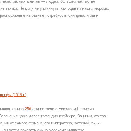
ия через разных агентов — людей, большей частью не
е взятки. Не могу не упомянуть, как один из наших морских
 распоряжение на разные потребности они давали один
ерфи (1916 г.)
минного авизо
256
для встречи с Николаем II прибыл
Пояснения царю давал командир крейсера. За ними, отстав
ения от самого германского императора, который как бы
 — он хотел показать лично морскому министру