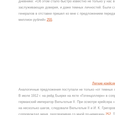
дневнике: «Об этом стало быстро известно не только у нас 
заслуживающих доверия, и даже темных личностей. Были слу
генералов в отставке пришел ко мне с предложением передат
миллион рублей»
255
.
Легкие крейсе
Аналогичные предложения поступали не только «от темных л
В июле 1912 г. на рейд Бьерке на яхте «Гогенцоллерн» в со
германский император Вильгельм II. При осмотре крейсера 
на несколько шагов, следовали Вильгельм II и И. К. Григор
сопровождал меня, разговаривая со мной по-немецки»
257
. 