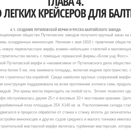
ГЛАВА 4.
О ЛЕГКИХ КРЕЙСЕРОВ ДЛЯ БАЛ
4.1. СОЗДАНИЕ ПУТИЛОВСКОЙ ВЕРФИ И РУССКО-БАЛТИЙСКОГО ЗАВОДА
кционерное общество Путиловских заводов получило крупный заказ на 
семь эскадренных миноносцев. Начиная с мая 1910 г. правление обществ
ть новую первоклассную верфь взамен небольших стапелей и маломощны
 строительство велись с помощью германской фирмы «Блом унд Фосс». У
вой Путиловской верфи в «независимое от Путиловского дела общество
ла более 5 км, она занимала площадь, включая водное пространство, ок
ля строительства кораблей. Среди наиболее крупных сооружений верфи
ая конструкция поддерживала на всем протяжении эллинга семь продоль
ждый. Эти краны могли переходить на любой путь. Эллинг позволял од
рфи обслуживалась двумя 25-т и восемью 10-т мостовыми кранами. Це
разбивочный плаз площадью 25Х Х140 кв. м. Расположение склада стали
двигался в процессе обработки от станка к станку вплоть до окончатель
постройки миноносцев и других судов среднего и малого тоннажа имела
троительной мастерской верфи являлась турбинная мастерская, котора