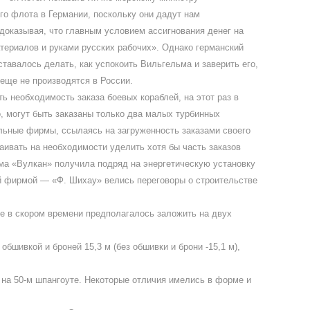
его флота в Германии, поскольку они дадут нам
 доказывая, что главным условием ассигнования денег на
териалов и руками русских рабочих». Однако германский
ставалось делать, как успокоить Вильгельма и заверить его,
 еще не производятся в России.
ь необходимость заказа боевых кораблей, на этот раз в
о, могут быть заказаны только два малых турбинных
льные фирмы, ссылаясь на загруженность заказами своего
таивать на необходимости уделить хотя бы часть заказов
рма «Вулкан» получила подряд на энергетическую установку
ой фирмой — «Ф. Шихау» велись переговоры о строительстве
ые в скором времени предполагалось заложить на двух
бшивкой и броней 15,3 м (без обшивки и брони -15,1 м),
 на 50-м шпангоуте. Некоторые отличия имелись в форме и