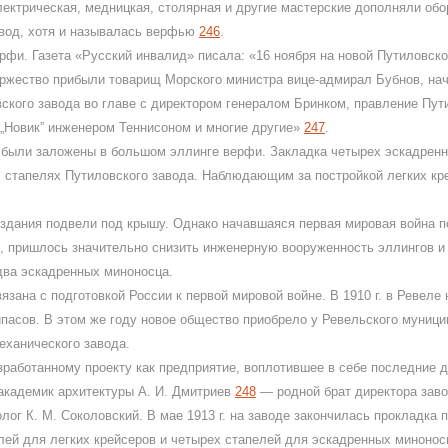
лектрическая, медницкая, столярная и другие мастерские дополняли об
авод, хотя и называлась верфью
246
.
ерфи. Газета «Русский инвалид» писала: «16 ноября на новой Путиловск
ржество прибыли товарищ Морского министра вице-адмирал Бубнов, нач
ского завода во главе с директором генералом Бринком, правление Пут
„Новик” инженером Теннисоном и многие другие»
247
.
 были заложены в большом эллинге верфи. Закладка четырех эскадренн
х стапелях Путиловского завода. Наблюдающим за постройкой легких кр
и здания подвели под крышу. Однако начавшаяся первая мировая война 
, пришлось значительно снизить инженерную вооруженность эллингов и д
два эскадренных миноносца.
язана с подготовкой России к первой мировой войне. В 1910 г. в Ревел
пасов. В этом же году новое общество приобрело у Ревельского муницип
еханического завода.
зработанному проекту как предприятие, воплотившее в себе последние 
 академик архитектуры А. И. Дмитриев
248
— родной брат директора заво
лог К. М. Соколовский. В мае 1913 г. на заводе закончилась прокладк
елей для легких крейсеров и четырех стапелей для эскадренных минонос