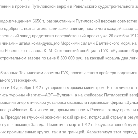
лений в проекты Путиловской верфи и Ревельского судостроительного з
а водоизмещением 6650 т, разработанный Путиловской верфью совместн
ьно одобрен с незначительными замечаниями, после чего каждый завод с
вельский завод представил переработанный проект уже 26 октября 1912 г
 чинами» штаба командующего Морскими силами Балтийского моря, на 
я Ревельского завода К. М. Соколовский сообщил в ГУК: «Русское общ
строительном заводе по цене 8 300 000 руб. за каждый корабль два лег
аботанных Техническим советом ГУК, проект легкого крейсера водоизмещ
ьного утверждения.
н и 18 декабря 1912 г. утвержден морским министром. Его отличие от п
ились турбины «Кэртис—АЭГ—Вулкан», а на крейсерах Путиловской верф
ровании энергетической установки оказывала германская фирма «Вулкан
носца «Новик». Как известно, промышленность России к этому времени 
. Преодолев глубокий экономический кризис, потрясший страну в резул
гнуть к помощи Запада. Принятие в марте 1912 г. Государственной дум
их промышленных кругах, так и за границей. Характеризуя этот период,