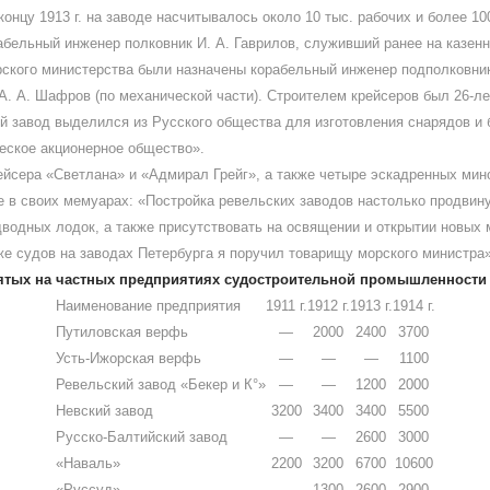
концу 1913 г. на заводе насчитывалось около 10 тыс. рабочих и более 
рабельный инженер полковник И. А. Гаврилов, служивший ранее на каз
рского министерства были назначены корабельный инженер подполковник
га А. А. Шафров (по механической части). Строителем крейсеров был 26-
ий завод выделился из Русского общества для изготовления снарядов и
еское акционерное общество».
рейсера «Светлана» и «Адмирал Грейг», а также четыре эскадренных мин
же в своих мемуарах: «Постройка ревельских заводов настолько продвин
дводных лодок, а также присутствовать на освящении и открытии новых 
у же судов на заводах Петербурга я поручил товарищу морского министра
ятых на частных предприятиях судостроительной промышленности Р
Наименование предприятия
1911 г.
1912 г.
1913 г.
1914 г.
Путиловская верфь
—
2000
2400
3700
Усть-Ижорская верфь
—
—
—
1100
Ревельский завод «Бекер и К°»
—
—
1200
2000
Невский завод
3200
3400
3400
5500
Русско-Балтийский завод
—
—
2600
3000
«Наваль»
2200
3200
6700
10600
«Руссуд»
—
1300
2600
2900