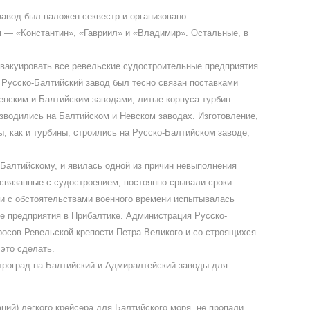
завод был наложен секвестр и организовано
ля — «Константин», «Гавриил» и «Владимир». Остальные, в
эвакуировать все ревельские судостроительные предприятия
 Русско-Балтийский завод был тесно связан поставками
енским и Балтийским заводами, литые корпуса турбин
изводились на Балтийском и Невском заводах. Изготовление,
, как и турбины, строились на Русско-Балтийском заводе,
-Балтийскому, и явилась одной из причин невыполнения
связанные с судостроением, постоянно срывали сроки
зи с обстоятельствами военного времени испытывалась
ые предприятия в Прибалтике. Администрация Русско-
росов Ревельской крепости Петра Великого и со строящихся
это сделать.
етроград на Балтийский и Адмиралтейский заводы для
ий) легкого крейсера для Балтийского моря, не пропали