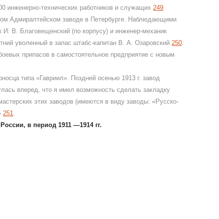
1000 инженерно-технических работников и служащих
249
.
енном Адмиралтейском заводе в Петербурге. Наблюдающими
 И. В. Благовещенский (по корпусу) и инженер-механик
летний уволенный в запас штабс-капитан В. А. Озаровский
250
.
 боевых припасов в самостоятельное предприятие с новым
оносца типа «Гавриил». Поздней осенью 1913 г. завод
улась вперед, что я имел возможность сделать закладку
мастерских этих заводов (имеются в виду заводы: «Русско-
»
251
.
оссии, в период 1911 —1914 гг.