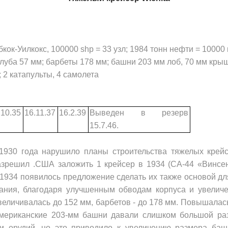
бкок-Уилкокс, 100000
shp
= 33 узл; 1984 тонн нефти = 10000
алуба 57 мм; барбеты 178 мм; башни 203 мм лоб, 70 мм крыш
1); 2 катапульты, 4 самолета
.10.35
16.11.37
16.2.39
Выведен в резерв
15.7.46.
1930 года наруши­ло планы строительства тяжелых крей
раз­решил .США заложить 1 крейсер в 1934 (СА-44 «Винсе
1934 появилось предложение сделать их также основой дл
вания, благодаря улучшенным обво­дам корпуса и увели
еличивалась до 152 мм, барбетов - до 178 мм. Повышалас
мериканские 203-мм башни давали слишком большой раз
ми орудий, но это приводило к увеличению размера баш