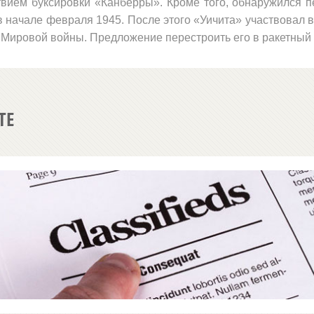
вием буксировки «Канберры». Кроме того, обнаружился пе
 начале февраля 1945. После это­го «Уичита» участвовал в
 Миро­вой войны. Предложение перестроить его в ракетный
ТЕ