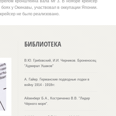
­релом кронштейна вала Мг 3. В ноябре крейсер
 боях у Окинавы, участвовал в оккупации Японии.
 крейсер не было реализовано.
БИБЛИОТЕКА
В.Ю. Грибовский, И.И. Черников. Броненосец
"Адмирал Ушаков"
А. Гайер. Германские подводные лодки в
войну 1914 - 1918гг.
Айзенберг Б.А., Костриченко В.В. "Лидер
Чёрного моря".