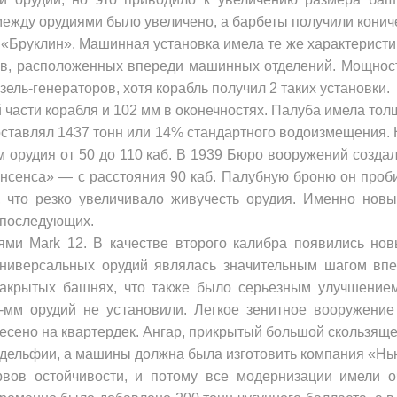
между орудиями было увеличено, а барбеты получили конич
Бруклин». Ма­шинная установка имела те же характеристик
лов, расположенных впереди машинных отделений. Мощност
ль-генераторов, хотя корабль по­лучил 2 таких установки.
 части корабля и 102 мм в оконечностях. Палуба имела то
оставлял 1437 тонн или 14% стандартного водоизмещения. 
м орудия от 50 до 110 каб. В 1939 Бюро вооружений созд
Винсенса» — с расстояния 90 каб. Палубную броню он проб
, что резко увеличивало живучесть орудия. Именно нов
 последующих.
иями
Mark
12. В качестве второго калибра появились нов
ниверсальных орудий являлась значительным шагом впер
акрытых башнях, что также было серьезным улуч­шением.
7-мм орудий не установили. Легкое зенитное вооружение
сено на квартер­дек. Ангар, прикрытый большой скользяще
дельфии, а ма­шины должна была изготовить компания «Нь
рвов остойчивости, и потому все модернизации имели о