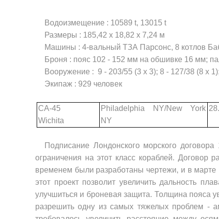
Водоизмещение : 10589
t
, 13015
t
Размеры : 185,42
x
18,82
x
7,24 м
Машины : 4-вальный ТЗА Парсонс, 8 котлов Ба
Броня : пояс 102 - 152 мм на обшивке 16 мм; п
Вооружение : 9 - 203/55 (3 х 3); 8 - 127/38 (8 х 
Экипаж : 929 человек
CA-45
Philadelphia NY/New York
28
Wichita
NY
Подписание Лондонского морского договора 
ограничения на этот класс кораблей. Договор 
временем были разработаны чертежи, и в марте 
этот проект позволит увеличить дальность пла
улучшиться и броневая защита. Толщина пояса ув
разрешить одну из самых тяжелых проблем - а
требовалось увеличить рассто­яние между ося