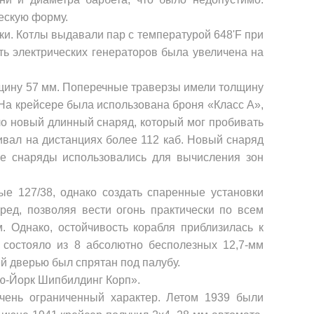
ескую форму.
и. Котлы выдавали пар с температурой 648'
F
при
ь электрических генераторов была увеличена на
лщину 57 мм. Поперечные траверзы имели толщину
На крейсере была использована броня «Класс А»,
ало новый длинный снаряд, который мог пробивать
ивал на дистанциях более 112 каб. Новый снаряд
ые снаряды использовались для вычисления зон
ые 127/38, однако создать спаренные установки
ед, позво­ляя вести огонь практически по всем
 Однако, остойчивость корабля приблизилась к
 состояло из 8 абсолютно бесполезных 12,7-мм
й дверью был спрятан под палубу.
ю-Йорк Шипбилдинг Корп».
чень ограниченный характер. Ле­том 1939 были