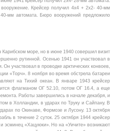
 июне 1941 крейсер получил 2x4- 28-мм автомата.
 вооружение. Крейсер получил 4x4 + 2x2- 40-мм
40-мм автомата. Бюро воору­жений предложило
в Карибском море, но в июне 1940 совершил визит
ершенно рутинной. Осенью 1941 он участвовал в
. Он участвовал в проводке арктических конвоев,
а­ции «Торч». 8 ноября во время обстрела батареи
авляют на Тихий океан. В январе 1943 крейсер
вится флагманом ОГ 52.10, потом ОГ 16.4, а еще
е­монта. Работы завершились в начале декабря, и
ом в Холландии, в ударах по Труку и Сай­пану. В
дарах по Оки­наве, Формозе и Лусону. 13 октября
бль в течение 2 суток. 25 октября 1944 крейсер
 и эсминец «Хацуюки». Но на «Уичите» возникают