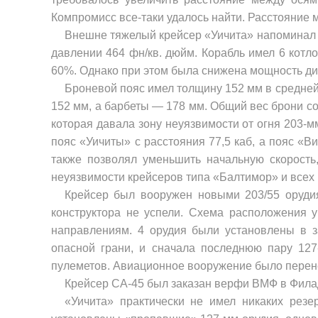
Компромисс все-таки удалось найти. Расстояние 
Внешне тяжелый крейсер «Уичита» напоминал «
давлении 464 фн/кв. дюйм. Корабль имел 6 кот
60%. Однако при этом была снижена мощность дизе
Броневой пояс имел толщину 152 мм в средней
152 мм, а барбеты — 178 мм. Общий вес брони с
которая давала зону неуязвимости от огня 203-м
пояс «Уичиты» с расстояния 77,5 каб, а пояс «
также позволял уменьшить начальную скорость
неуязвимости крейсе­ров типа «Балтимор» и всех
Крейсер был вооружен новыми 203/55 оруд
конструктора не успели. Схема расположения у
направлениям. 4 орудия были установлены в з
опасной гра­ни, и сначала последнюю пару 12
пулеметов. Авиационное вооружение было перене
Крейсер СА-45 был заказан верфи ВМФ в Фила
«Уичита» практически не имел никаких резе