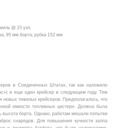
 миль @ 15 узл.
а, 95 мм борта; рубка 152 мм
серов в Соединенных Штатах, так как наложило
нс») и еще один крейсер в следующем году. Тем
я новых тяжелых крейсеров. Предполагалось, что
ченной емкости топливных цистерн. Должна была
ь высота борта. Однако, рабо­там мешали попытки
брос сна­рядов. Для повышения кучности залпа
ни и диаметра барбета, что было недопустимо.