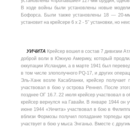
установлены «пропавшие» 127-мм орудия, одновре
В ходе войны были уста­новлены новые модели 
Бофорса. Были также установлены 18 — 20-мм
установит на крейсере 6 х 2 - 5" установки, но н
УИЧИТА
Крейсер вошел в состав 7 дивизии Ат
доброй воли в Южную Америку, кото­рый продли
оккупации Исландии, а в марте 1941 был перевед
в том числе злополучного Р
Q
-17, и других опера
Эль-Ханк возле Касабланки, крейсер получает
участвовал в бою у острова Реннел. После этог
позднее ОГ 16.7. 22 июля крейсер участвовал в о
крейсер вернулся на Гавайи. В январе 1944 он у
июне 1944 «Уичита» участвовал в бою в Филиппин
вблизи Формозы получил попа­дание торпеды кре
уча­ствует в бою у мыса Энганьо. Вместе с дру