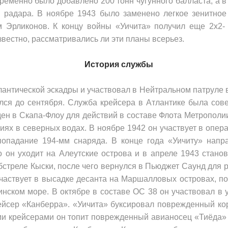
­менно было добавлено 200 тонн чугунного балласта, а в
радара. В ноябре 1943 было заменено лег­кое зенитное
 Эрликонов. К концу войны «Уичита» получил еще 2x2- 
еизвестно, рассматривались ли эти планы всерьез.
История службы
лантической эс­кадры и участвовал в Нейтральном патруле 
лся до сентября. Служба крейсера в Атлантике была сов
ен в Скапа-Флоу для дей­ствий в составе Флота Метрополии
циях в северных водах. В ноябре 1942 он участвует в опер
 попадание 194-мм снаряда. В конце года «Уичиту» напр
о он уходит на Алеутские острова и в апреле 1943 стано
бстреле Кыски, после чего вернулся в Пьюджет Саунд для р
частвует в высадке десанта на Маршалловых островах, пот
ском море. В октябре в составе ОС 38 он участвовал в у
йсер «Канберра». «Уичита» буксировал повреж­денный кора
гими крейсерами он топит поврежденный авианосец «Тиёда»