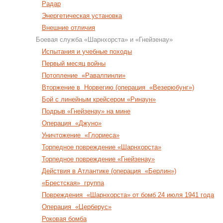
Радар
Энергетическая установка
Внешние отличия
Боевая служба «Шарнхорста» и «Гнейзенау»
Испытания и учебные походы
Первый месяц войны
Потопление «Равалпинли»
Вторжение в Норвегию (операция «Везерюбунг»)
Бой с линейным крейсером «Ринаун»
Подрыв «Гнейзенау» на мине
Операция «Джуно»
Уничтожение «Глориеса»
Торпедное повреждение «Шарнхорста»
Торпедное повреждение «Гнейзенау»
Действия в Атлантике (операция «Берлин»)
«Брестская» группа
Повреждения «Шарнхорста» от бомб 24 июля 1941 года
Операция «Церберус»
Роковая бомба