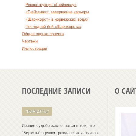
Реконструкция «Гнейзенау»
«Гнейзенау»: завершение карьеры
«Шарнхорст» в норвежских водах
Последний бой «Шарнхорста»
Общая оценка проекта
Чертежи
Иллюстрации
ПОСЛЕДНИЕ ЗАПИСИ
О САЙ
"БИРКЭТЫ"
Ирония судьбы заключается в том, что
"Биркэты" в руках гражданских летчиков