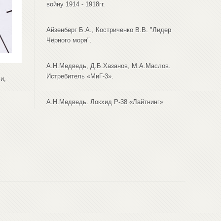
войну 1914 - 1918гг.
Айзенберг Б.А., Костриченко В.В. "Лидер
Чёрного моря".
А.Н.Медведь, Д.Б.Хазанов, М.А.Маслов.
Истребитель «МиГ-3».
и,
А.Н.Медведь. Локхид Р-38 «Лайтнинг»